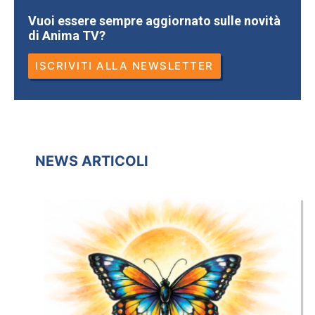
c
itt
n
Vuoi essere sempre aggiornato sulle novità
di Anima TV?
e
er
di
b
vi
ISCRIVITI ALLA NEWSLETTER
o
di
o
k
NEWS ARTICOLI