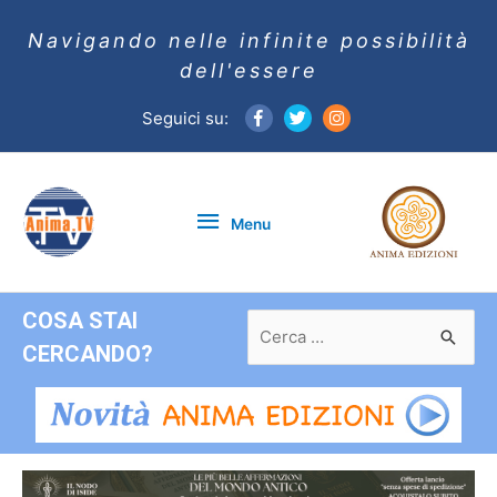
Navigando nelle infinite possibilità
dell'essere
Seguici su:
Menu
Menu
COSA STAI
Ricerca
per:
CERCANDO?