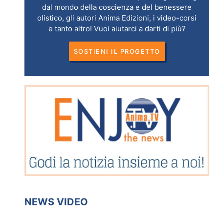
dal mondo della coscienza e del benessere
olistico, gli autori Anima Edizioni, i video-corsi
e tanto altro! Vuoi aiutarci a darti di più?
SOSTIENI IL PROGETTO
NEWS VIDEO