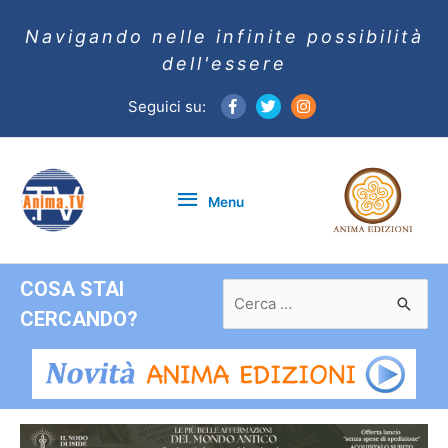
Navigando nelle infinite possibilità
dell'essere
Seguici su:
Menu
Menu
COSA STAI
Ricerca
per:
CERCANDO?