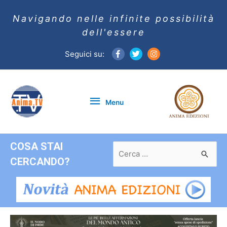
Navigando nelle infinite possibilità
dell'essere
Seguici su:
Menu
Menu
COSA STAI
Ricerca
per:
CERCANDO?