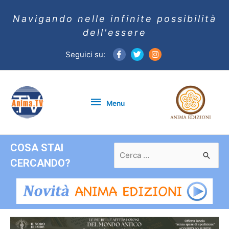
Navigando nelle infinite possibilità
dell'essere
Seguici su:
Menu
Menu
COSA STAI
Ricerca
per:
CERCANDO?