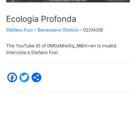
Ecologia Profonda
Stefano Fusi
Benessere Olistico
02/04/08
The YouTube ID of 0MGxMlwXq_M&hl=en is invalid.
Intervista a Stefano Fusi.
F
T
C
a
w
o
c
itt
n
e
er
di
b
vi
o
di
o