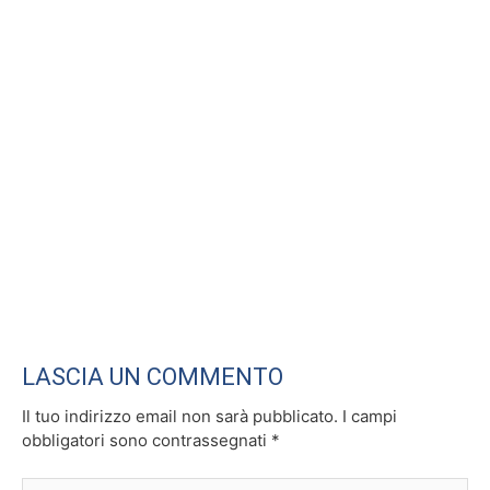
k
LASCIA UN COMMENTO
Il tuo indirizzo email non sarà pubblicato.
I campi
obbligatori sono contrassegnati
*
Scrivi