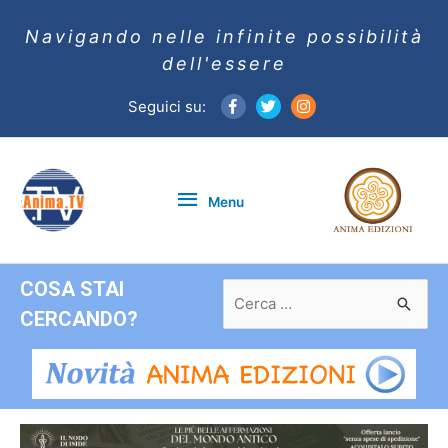
Navigando nelle infinite possibilità
dell'essere
Seguici su:
Menu
Menu
COSA STAI
Ricerca
per:
CERCANDO?