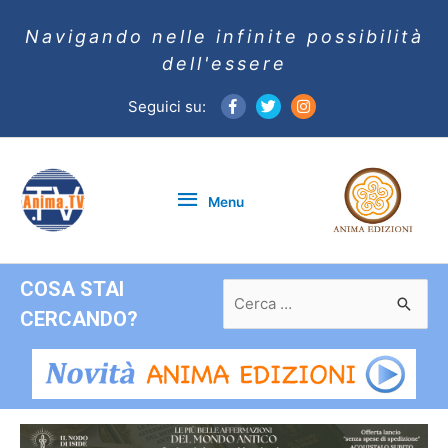
Navigando nelle infinite possibilità
dell'essere
Seguici su:
Menu
Menu
COSA STAI
Ricerca
per:
CERCANDO?