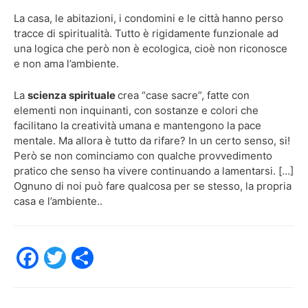
La casa, le abitazioni, i condomini e le città hanno perso
tracce di spiritualità. Tutto è rigidamente funzionale ad
una logica che però non è ecologica, cioè non riconosce
e non ama l’ambiente.
La
scienza spirituale
crea “case sacre”, fatte con
elementi non inquinanti, con sostanze e colori che
facilitano la creatività umana e mantengono la pace
mentale. Ma allora è tutto da rifare? In un certo senso, si!
Però se non cominciamo con qualche provvedimento
pratico che senso ha vivere continuando a lamentarsi. […]
Ognuno di noi può fare qualcosa per se stesso, la propria
casa e l’ambiente..
F
T
C
a
w
o
c
itt
n