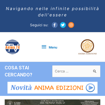
Navigando nelle infinite possibilità
dell'essere
Seguici su:
Menu
Menu
COSA STAI
Ricerca
per:
CERCANDO?