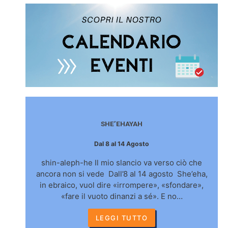
SHE’EHAYAH
Dal 8 al 14 Agosto
shin-aleph-he Il mio slancio va verso ciò che
ancora non si vede Dall’8 al 14 agosto She’eha,
in ebraico, vuol dire «irrompere», «sfondare»,
«fare il vuoto dinanzi a sé». E no…
LEGGI TUTTO