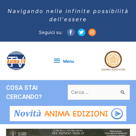
Navigando nelle infinite possibilità
dell'essere
Seguici su:
Menu
Menu
COSA STAI
Ricerca
per:
CERCANDO?