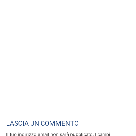
o
di
o
k
LASCIA UN COMMENTO
Il tuo indirizzo email non sarà pubblicato.
I campi