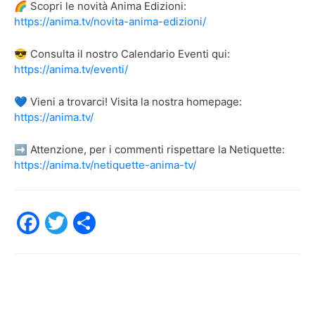
🌈 Scopri le novità Anima Edizioni:
https://anima.tv/novita-anima-edizioni/
😎 Consulta il nostro Calendario Eventi qui:
https://anima.tv/eventi/
💙 Vieni a trovarci! Visita la nostra homepage:
https://anima.tv/
➡️ Attenzione, per i commenti rispettare la Netiquette:
https://anima.tv/netiquette-anima-tv/
F
T
C
a
w
o
c
itt
n
e
er
di
b
vi