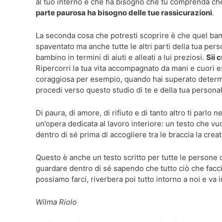
al tuo interno e che ha bisogno che tu comprenda ch
parte paurosa ha bisogno delle tue rassicurazioni
.
La seconda cosa che potresti scoprire è che quel bam
spaventato ma anche tutte le altri parti della tua per
bambino in termini di aiuti e alleati a lui preziosi.
Sii 
Ripercorri la tua vita accompagnato da mani e cuori es
coraggiosa per esempio, quando hai superato determin
procedi verso questo studio di te e della tua persona
Di paura, di amore, di rifiuto e di tanto altro ti parlo n
un’opera dedicata al lavoro interiore: un testo che vu
dentro di sé prima di accogliere tra le braccia la creat
Questo è anche un testo scritto per tutte le persone 
guardare dentro di sé sapendo che tutto ciò che facc
possiamo farci, riverbera poi tutto intorno a noi e va i
Wilma Riolo