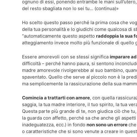
ognuno di essi, ponendo entrambe le mani sull’utero, 
del resto sbagliata non lo sei tu… (continua)»
Ho scelto questo passo perché la prima cosa che vog
della tua personalità e lo giudichi come qualcosa di 
“automaticamente questo aspetto
raddoppia la sua f
atteggiamento invece molto più funzionale di quello g
Essere amorevoli con se stessi significa
imparare ad
difficoltà – perché hanno paura, si sentono inconcludent
madre amorevole rivolgerebbe al suo bambino, quando 
spaventato. Quello che serve al piccolo non è la pred
ma semplicemente la rassicurazione della sua mamma
Comincia a trattarti con amore
, con quella rassicura
saggia, la tua madre interiore, il tuo spirito, la tua 
Questa parte più grande di te, non giudica ciò che tu, 
la guarda con affetto, perché sa che anche gli aspetti
inadeguatezza, ecc.) in fondo
non sono un errore
che 
o caratteristiche che si sono venute a creare in ques