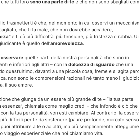
che tutti loro
sono una parte di te
e che non sono sbagliati co
lio trasmetterti è che, nel momento in cui osservi un meccani
sbagliato, che ti fa male, che non dovrebbe accadere,
orza
”
e ti dà più difficoltà, più tensione, più tristezza o rabbia. U
iudicante è quello dell’
amorevolezza
.
 osservare
quelle parti della nostra personalità che sono in
i e inferiori agli altri – con la
dolcezza di sguardo
che una
quest’ultimo, davanti a una piccola cosa, freme e si agita per
ica, non sono le comprensioni razionali né tanto meno il giudizi
, il suo amore.
zione
che giunge da un essere più grande di te – “la tua parte
vera essenza”, chiamala come meglio credi – che infondo è ciò che 
con la tua personalità, vorresti cambiare. Al contrario, la osserv
 più difficili per te da sostenere (paure profonde, marcato senso
puoi attribuire a te o ad altri, ma più semplicemente atteggiame
to viaggio esperienziale che noi chiamiamo vita.