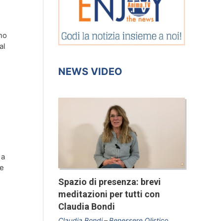
no
al
NEWS VIDEO
 a
he
Spazio di presenza: brevi
meditazioni per tutti con
Claudia Bondi
Claudia Bondi
Benessere Olistico