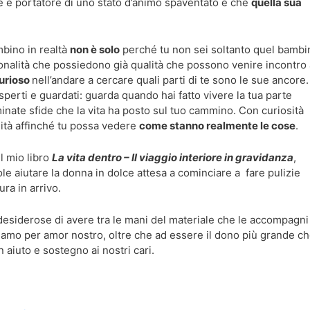
e è portatore di uno stato d’animo spaventato e che
quella sua
bino in realtà
non è solo
perché tu non sei soltanto quel bambi
sonalità che possiedono già qualità che possono venire incontro 
curioso
nell’andare a cercare quali parti di te sono le sue ancore.
perti e guardati: guarda quando hai fatto vivere la tua parte
ate sfide che la vita ha posto sul tuo cammino. Con curiosità
lità affinché tu possa vedere
come stanno realmente le cose
.
el mio libro
La vita dentro – Il viaggio interiore in gravidanza
,
ole aiutare la donna in dolce attesa a cominciare a
fare pulizie
ura in arrivo.
desiderose di avere tra le mani del materiale che le accompagni
iamo per amor nostro, oltre che ad essere il dono più grande c
n aiuto e sostegno ai nostri cari.