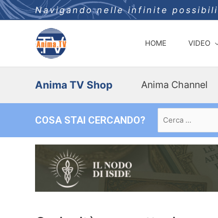
Navigando nelle infinite possibil
HOME
VIDEO
Anima TV Shop
Anima Channel
Ricerca
COSA STAI CERCANDO?
per: