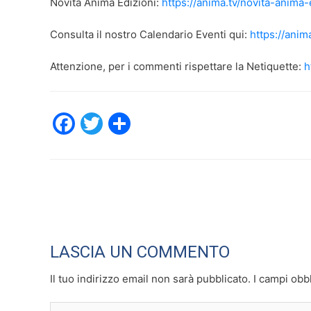
Novità Anima Edizioni:
https://anima.tv/novita-anima-
Consulta il nostro Calendario Eventi qui:
https://anima
Attenzione, per i commenti rispettare la Netiquette:
h
F
T
C
a
w
o
c
itt
n
e
er
di
b
vi
o
di
LASCIA UN COMMENTO
o
k
Il tuo indirizzo email non sarà pubblicato.
I campi obb
Scrivi