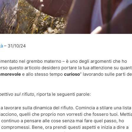
tà
31/10/24
rimentato nel grembo materno – è uno degli argomenti che ho
verso questo articolo desidero portare la tua attenzione su quan
amorevole
e allo stesso tempo
curioso
”
lavorando sulle parti de
ettivo sul rifiuto
, riporta le seguenti parole:
 a lavorare sulla dinamica del rifiuto. Comincia a stilare una list
iacciono, quelli che proprio non vorresti che fossero tuoi. Mett
e, continuo a pensare alle cose senza mai fare quel passo, ho
compromessi. Bene, ora prendi questi aspetti e inizia a dire a