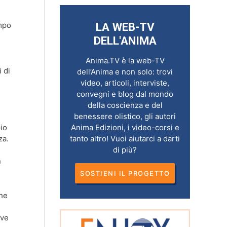
empo
LA WEB-TV
DELL'ANIMA
Anima.TV è la web-TV
 di
dell’Anima e non solo: trovi
video, articoli, interviste,
convegni e blog dal mondo
della coscienza e del
benessere olistico, gli autori
io
Anima Edizioni, i video-corsi e
za.
tanto altro! Vuoi aiutarci a darti
di più?
n
SOSTIENI IL PROGETTO
he
ive