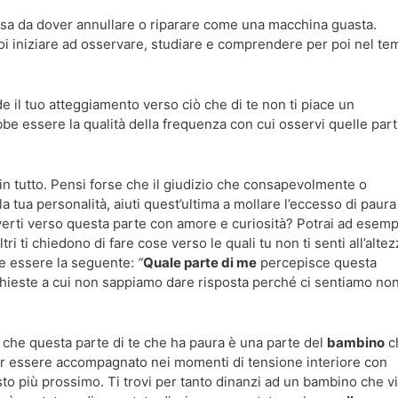
osa da dover annullare o riparare come una macchina guasta.
oi iniziare ad osservare, studiare e comprendere per poi nel t
e il tuo atteggiamento verso ciò che di te non ti piace un
be essere la qualità della frequenza con cui osservi quelle parti
n tutto. Pensi forse che il giudizio che consapevolmente o
tua personalità, aiuti quest’ultima a mollare l’eccesso di paura
rti verso questa parte con amore e curiosità? Potrai ad esemp
i ti chiedono di fare cose verso le quali tu non ti senti all’altez
e essere la seguente:
“
Quale parte di me
percepisce questa
ichieste a cui non sappiamo dare risposta perché ci sentiamo no
 che questa parte di te che ha paura è una parte del
bambino
c
oter essere accompagnato nei momenti di tensione interiore con
sto più prossimo. Ti trovi per tanto dinanzi ad un bambino che v