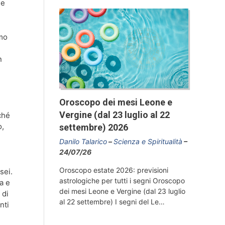
me
smo
n
Oroscopo dei mesi Leone e
Vergine (dal 23 luglio al 22
ché
o,
settembre) 2026
Danilo Talarico
Scienza e Spiritualità
24/07/26
Oroscopo estate 2026: previsioni
sei.
astrologiche per tutti i segni Oroscopo
a e
dei mesi Leone e Vergine (dal 23 luglio
 di
al 22 settembre) I segni del Le…
nti