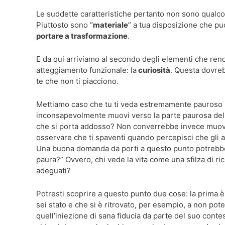
Le suddette caratteristiche pertanto non sono qualc
Piuttosto sono “
materiale
” a tua disposizione che pu
portare a trasformazione
.
E da qui arriviamo al secondo degli elementi che rend
atteggiamento funzionale: la
curiosità
. Questa dovreb
te che non ti piacciono.
Mettiamo caso che tu ti veda estremamente pauroso i
inconsapevolmente muovi verso la parte paurosa della 
che si porta addosso? Non converrebbe invece muove
osservare che ti spaventi quando percepisci che gli altr
Una buona domanda da porti a questo punto potrebb
paura?” Ovvero, chi vede la vita come una sfilza di r
adeguati?
Potresti scoprire a questo punto due cose: la prima è
sei stato e che si è ritrovato, per esempio, a non p
quell’iniezione di sana fiducia da parte del suo conte