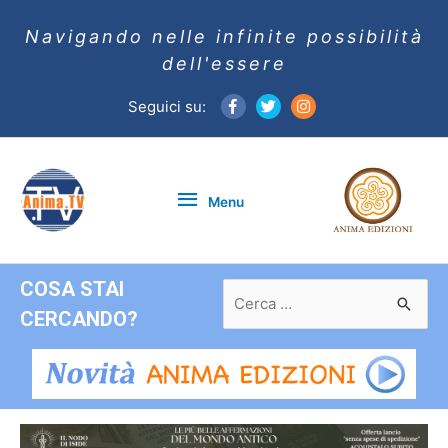
Navigando nelle infinite possibilità
dell'essere
Seguici su:
Menu
Menu
COSA STAI
Ricerca
per:
CERCANDO?