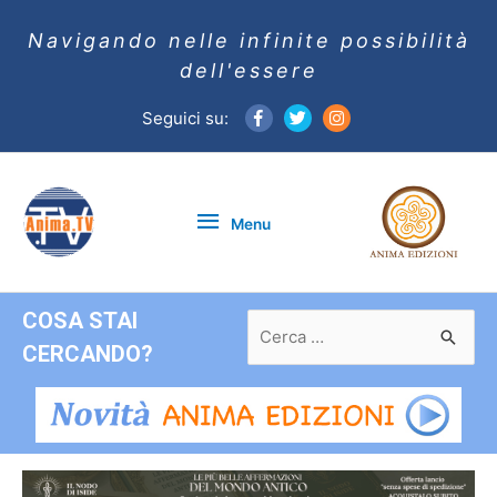
Navigando nelle infinite possibilità
dell'essere
Seguici su:
Menu
Menu
COSA STAI
Ricerca
per:
CERCANDO?