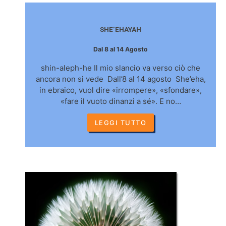
SHE’EHAYAH
Dal 8 al 14 Agosto
shin-aleph-he Il mio slancio va verso ciò che
ancora non si vede Dall’8 al 14 agosto She’eha,
in ebraico, vuol dire «irrompere», «sfondare»,
«fare il vuoto dinanzi a sé». E no…
LEGGI TUTTO