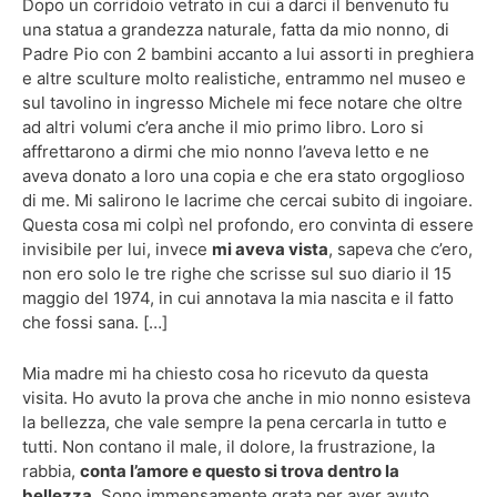
Dopo un corridoio vetrato in cui a darci il benvenuto fu
una statua a grandezza naturale, fatta da mio nonno, di
Padre Pio con 2 bambini accanto a lui assorti in preghiera
e altre sculture molto realistiche, entrammo nel museo e
sul tavolino in ingresso Michele mi fece notare che oltre
ad altri volumi c’era anche il mio primo libro. Loro si
affrettarono a dirmi che mio nonno l’aveva letto e ne
aveva donato a loro una copia e che era stato orgoglioso
di me. Mi salirono le lacrime che cercai subito di ingoiare.
Questa cosa mi colpì nel profondo, ero convinta di essere
invisibile per lui, invece
mi aveva vista
, sapeva che c’ero,
non ero solo le tre righe che scrisse sul suo diario il 15
maggio del 1974, in cui annotava la mia nascita e il fatto
che fossi sana. […]
Mia madre mi ha chiesto cosa ho ricevuto da questa
visita. Ho avuto la prova che anche in mio nonno esisteva
la bellezza, che vale sempre la pena cercarla in tutto e
tutti. Non contano il male, il dolore, la frustrazione, la
rabbia,
conta l’amore e questo si trova dentro la
bellezza
. Sono immensamente grata per aver avuto