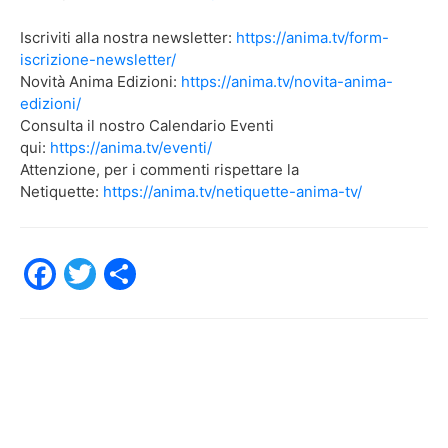
Iscriviti alla nostra newsletter:
https://anima.tv/form-
iscrizione-newsletter/
Novità Anima Edizioni:
https://anima.tv/novita-anima-
edizioni/
Consulta il nostro Calendario Eventi
qui:
https://anima.tv/eventi/
Attenzione, per i commenti rispettare la
Netiquette:
https://anima.tv/netiquette-anima-tv/
F
T
C
a
w
o
c
itt
n
e
er
di
b
vi
o
di