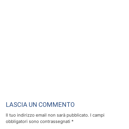
o
k
LASCIA UN COMMENTO
Il tuo indirizzo email non sarà pubblicato.
I campi
obbligatori sono contrassegnati
*