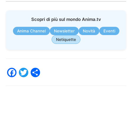
Scopri di più sul mondo Anima.tv
Anima Channel
Newsletter
Novità
Eventi
Netiquette
F
T
C
a
w
o
c
itt
n
e
er
di
b
vi
o
di
o