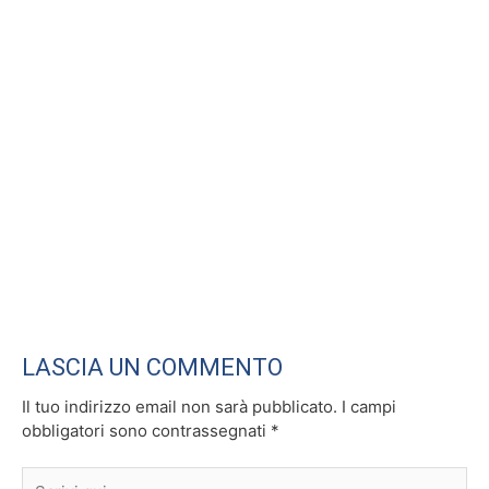
k
LASCIA UN COMMENTO
Il tuo indirizzo email non sarà pubblicato.
I campi
obbligatori sono contrassegnati
*
Scrivi