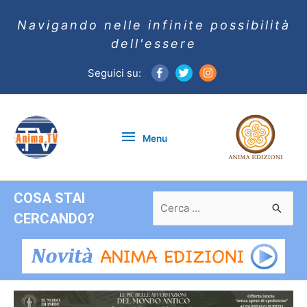
Navigando nelle infinite possibilità
dell'essere
Seguici su:
Menu
Menu
COSA STAI
Ricerca
per:
CERCANDO?