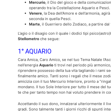
Mercurio
, il Dio del gioco e della comunicazio
operando tra la Costellazione Aquario e Pesci.
Venere
, la Dea dell’Amore e dell’armonia, agir
seconda in quella Pesci.
Marte
, il Guerriero dello Zodiaco, a partire da
L’agio o il disagio con il quale i dodici tipi psico(astr
Stellometro
che segue:
1° AQUARIO
Cara Amica, Caro Amico, se nel tuo Tema Natale l’Ascen
nell’energia
Aquario
ti trovi nel periodo più armonico,
riprendere possesso della tua vita tagliando i rami sec
finalmente amico. Tanti sono i regali che il mese zodiac
amicizia con il tuo Mercurio Interiore, pronto a “ringal
mondano. Il tuo Sole Interiore per tutto il mese del tu
te che per tanto tempo non hai voluto prendere in co
Accettando il suo dono, innalzerai ulteriormente il l
gradi. Sono talmente tanti i giorni ricchi di spunti int