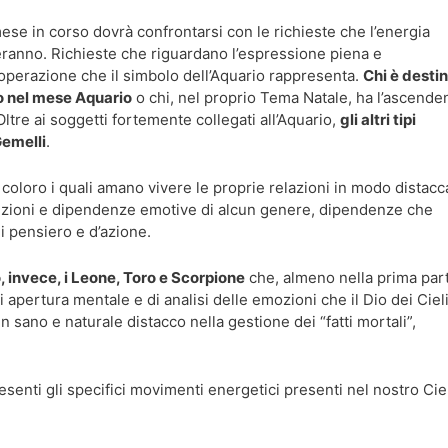
mese in corso dovrà confrontarsi con le richieste che l’energia
ranno. Richieste che riguardano l’espressione piena e
 cooperazione che il simbolo dell’Aquario rappresenta.
Chi è desti
to nel mese Aquario
o chi, nel proprio Tema Natale, ha l’ascende
Oltre ai soggetti fortemente collegati all’Aquario,
gli altri tipi
Gemelli
.
coloro i quali amano vivere le proprie relazioni in modo distacc
strizioni e dipendenze emotive di alcun genere, dipendenze che
i pensiero e d’azione.
o, invece, i Leone, Toro e Scorpione
che, almeno nella prima par
di apertura mentale e di analisi delle emozioni che il Dio dei Ciel
n sano e naturale distacco nella gestione dei “fatti mortali”,
.
esenti gli specifici movimenti energetici presenti nel nostro Cie