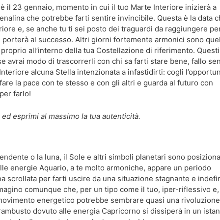
 il 23 gennaio, momento in cui il tuo Marte Interiore inizierà a
enalina che potrebbe farti sentire invincibile. Questa è la data 
teriore e, se anche tu ti sei posto dei traguardi da raggiungere per
ti porterà al successo. Altri giorni fortemente armonici sono quel
 proprio all’interno della tua Costellazione di riferimento. Questi
se avrai modo di trascorrerli con chi sa farti stare bene, fallo se
eriore alcuna Stella intenzionata a infastidirti: cogli l’opportun
are la pace con te stesso e con gli altri e guarda al futuro con
per farlo!
a ed esprimi al massimo la tua autenticità.
dente o la luna, il Sole e altri simboli planetari sono posiziona
 alle energie Aquario, a te molto armoniche, appare un periodo
a scrollata per farti uscire da una situazione stagnante e indefi
mmagino comunque che, per un tipo come il tuo, iper-riflessivo e,
o movimento energetico potrebbe sembrare quasi una rivoluzione
 trambusto dovuto alle energia Capricorno si dissiperà in un istan