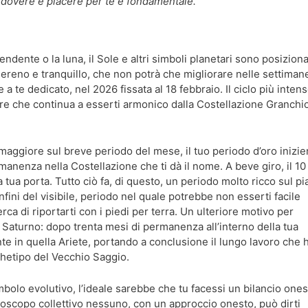
ra dovere e piacere per te è fondamentale.
dente o la luna, il Sole e altri simboli planetari sono posiziona
 sereno e tranquillo, che non potrà che migliorare nelle settiman
 te dedicato, nel 2026 fissata al 18 febbraio. Il ciclo più inten
ore che continua a esserti armonico dalla Costellazione Granchio
aggiore sul breve periodo del mese, il tuo periodo d’oro inizier
anenza nella Costellazione che ti dà il nome. A beve giro, il 10
tua porta. Tutto ciò fa, di questo, un periodo molto ricco sul p
fini del visibile, periodo nel quale potrebbe non esserti facile
 di riportarti con i piedi per terra. Un ulteriore motivo per
 Saturno: dopo trenta mesi di permanenza all’interno della tua
nte in quella Ariete, portando a conclusione il lungo lavoro che 
rchetipo del Vecchio Saggio.
mbolo evolutivo, l’ideale sarebbe che tu facessi un bilancio one
oroscopo collettivo nessuno, con un approccio onesto, può dirti