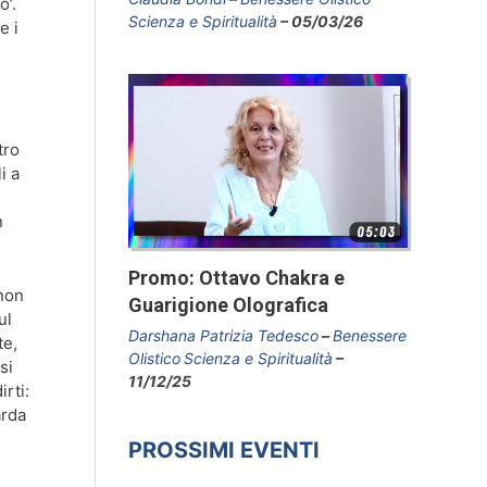
o’.
Scienza e Spiritualità
05/03/26
e i
tro
i a
n
Promo: Ottavo Chakra e
 non
Guarigione Olografica
ul
Darshana Patrizia Tedesco
Benessere
te,
Olistico
Scienza e Spiritualità
si
11/12/25
rti:
arda
PROSSIMI EVENTI