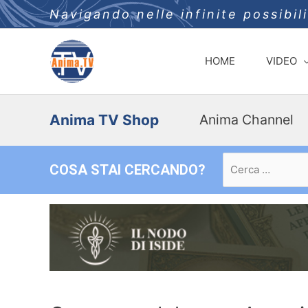
Navigando nelle infinite possibil
HOME
VIDEO
Anima TV Shop
Anima Channel
Ricerca
COSA STAI CERCANDO?
per: