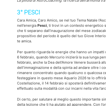
La pillola di AstroCoaching: la ricerca dell’armonia t
3° PESCI
Cara Amica, Caro Amico, se nel tuo Tema Natale l’Ascen
nell’energia
Pesci
, ti trovi in un contesto energetico
che ti separano dall’inaugurazione del mese zodiacale a
propositivo del periodo è quello del tuo Giove Interi
te amica.
Per quanto riguarda le energie che hanno un impatti m
6 febbraio, quando Mercurio inizierà la sua lunga perm
febbraio, anche la Dea dell’Amore Venere busserà alla 
dell’immaginazione e della spinta ad andare oltre i con
rimanere concentrato quando qualcuno o qualcosa cerca
festeggiare in questo mese Aquario 2026 te lo offrirà
Costellazione, il 14 febbraio si sposterà definitivame
effettuato sulla modalità con cui incarni nella vita l’a
Di certo, per salutare al meglio questo importante si
della lezione che ti ha aiutato ad apprendere. Con l’