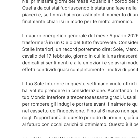
Nei primissimi giorni del mese Aquario il ricordo de
Quella da cui stai fuoriuscendo è stata una fase nell
piaceri e, se finora hai procrastinato il momento di u
finalmente chiarirsi in modo per te molto armonico.
Il quadro energetico generale del mese Aquario 2026 t
trasformerà in un Cielo del tutto favorevole. Consider
Stelle Interiori, un record potremmo dire: Sole, Mercu
cavallo del 17 febbraio, giorno in cui la luna rinascerà
dedicati ai sentimenti e alle emozioni e se avrai modo 
effetti condividi quasi completamente i motivi di posit
Il tuo Sole Interiore in queste settimane vuole offrirti
hai voluto prendere in considerazione. Accettando il s
tuo Mondo Interiore a trecentosessanta gradi. Usa al 
per rompere gli indugi e portare avanti finalmente que
nel cassetto dell’indecisione. Fino al 6 marzo non spun
cogli l’opportunità di questo periodo di armonia, più u
al futuro con occhi carichi di ottimismo. Questo è il p