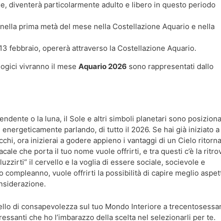
ne, diventerà particolarmente adulto e libero in questo periodo
à nella prima metà del mese nella Costellazione Aquario e nella
l 13 febbraio, opererà attraverso la Costellazione Aquario.
o)logici vivranno il mese
Aquario 2026
sono rappresentati dallo
dente o la luna, il Sole e altri simboli planetari sono posiziona
 energeticamente parlando, di tutto il 2026. Se hai già iniziato a
chi, ora inizierai a godere appieno i vantaggi di un Cielo ritorn
ale che porta il tuo nome vuole offrirti, e tra questi c’è la ritro
luzzirti” il cervello e la voglia di essere sociale, socievole e
o compleanno, vuole offrirti la possibilità di capire meglio aspett
nsiderazione.
ivello di consapevolezza sul tuo Mondo Interiore a trecentosessa
eressanti che ho l’imbarazzo della scelta nel selezionarli per te.