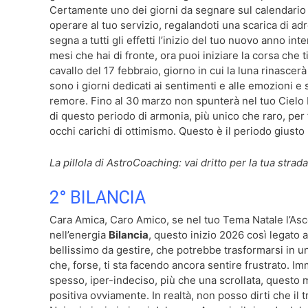
Certamente uno dei giorni da segnare sul calendario è
operare al tuo servizio, regalandoti una scarica di adr
segna a tutti gli effetti l’inizio del tuo nuovo anno in
mesi che hai di fronte, ora puoi iniziare la corsa che 
cavallo del 17 febbraio, giorno in cui la luna rinascerà
sono i giorni dedicati ai sentimenti e alle emozioni e 
remore. Fino al 30 marzo non spunterà nel tuo Cielo Int
di questo periodo di armonia, più unico che raro, per f
occhi carichi di ottimismo. Questo è il periodo giusto 
La pillola di AstroCoaching: vai dritto per la tua strad
2° BILANCIA
Cara Amica, Caro Amico, se nel tuo Tema Natale l’Ascen
nell’energia
Bilancia
, questo inizio 2026 così legato
bellissimo da gestire, che potrebbe trasformarsi in un
che, forse, ti sta facendo ancora sentire frustrato. I
spesso, iper-indeciso, più che una scrollata, quest
positiva ovviamente. In realtà, non posso dirti che il