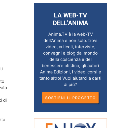
LA WEB-TV
DELL'ANIMA
Anima.TV è la web-TV
dell’Anima e non solo: trovi
video, articoli, interviste,
convegni e blog dal mondo
della coscienza e del
benessere olistico, gli autori
ti
Anima Edizioni, i video-corsi e
tanto altro! Vuoi aiutarci a darti
ato
di più?
vata
SOSTIENI IL PROGETTO
i di
nta