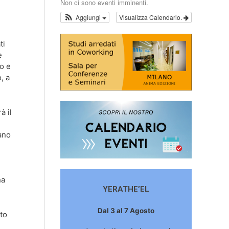
Non ci sono eventi imminenti.
Aggiungi
Visualizza Calendario.
ti
e
so e
, a
à il
iano
ha
YERATHE’EL
Dal 3 al 7 Agosto
sto