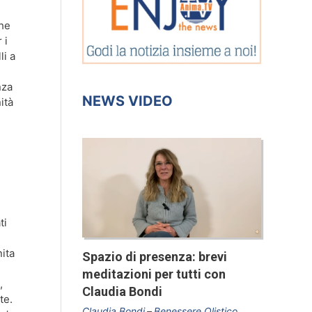
che
 i
li a
nza
NEWS VIDEO
ità
ti
nita
Spazio di presenza: brevi
meditazioni per tutti con
,
Claudia Bondi
te.
Claudia Bondi
Benessere Olistico