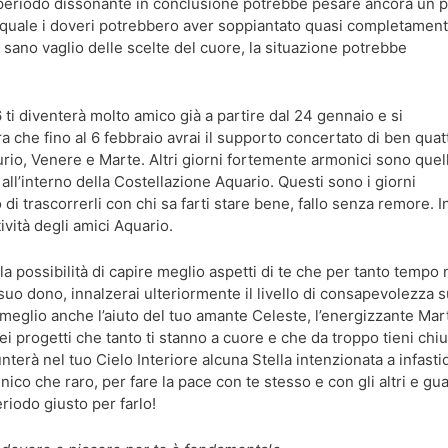
l periodo dissonante in conclusione potrebbe pesare ancora un p
a quale i doveri potrebbero aver soppiantato quasi completament
n sano vaglio delle scelte del cuore, la situazione potrebbe
i diventerà molto amico già a partire dal 24 gennaio e si
a che fino al 6 febbraio avrai il supporto concertato di ben quat
rio, Venere e Marte. Altri giorni fortemente armonici sono quell
 all’interno della Costellazione Aquario. Questi sono i giorni
di trascorrerli con chi sa farti stare bene, fallo senza remore. I
ività degli amici Aquario.
 la possibilità di capire meglio aspetti di te che per tanto tempo
uo dono, innalzerai ulteriormente il livello di consapevolezza s
meglio anche l’aiuto del tuo amante Celeste, l’energizzante Mar
i progetti che tanto ti stanno a cuore e che da troppo tieni chiu
terà nel tuo Cielo Interiore alcuna Stella intenzionata a infastidi
nico che raro, per fare la pace con te stesso e con gli altri e gu
eriodo giusto per farlo!