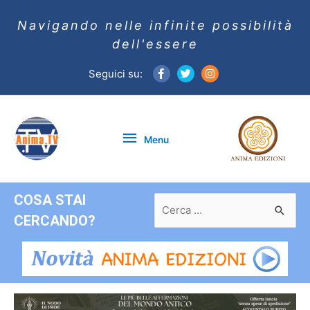
Navigando nelle infinite possibilità
dell'essere
Seguici su:
Menu
Menu
COSA STAI
Ricerca
per:
CERCANDO?