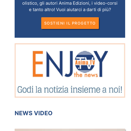
olistico, gli autori Anima Edizioni, i video-corsi
e tanto altro! Vuoi aiutarci a darti di più?
SOSTIENI IL PROGETTO
NEWS VIDEO