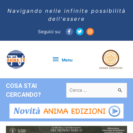
Navigando nelle infinite possibilità
dell'essere
Seguici su:
Menu
Menu
COSA STAI
Ricerca
per:
CERCANDO?