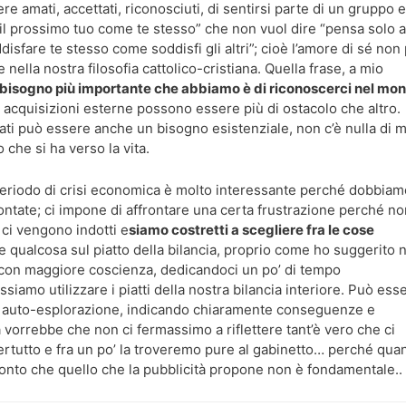
e amati, accettati, riconosciuti, di sentirsi parte di un gruppo e
 prossimo tuo come te stesso” che non vuol dire “pensa solo a
ddisfare te stesso come soddisfi gli altri”; cioè l’amore di sé non
nella nostra filosofia cattolico-cristiana. Quella frase, a mio
l bisogno più importante che abbiamo è di riconoscerci nel mo
ie acquisizioni esterne possono essere più di ostacolo che altro.
ati può essere anche un bisogno esistenziale, non c’è nulla di m
 che si ha verso la vita.
periodo di crisi economica è molto interessante perché dobbiam
ontate; ci impone di affrontare una certa frustrazione perché no
e ci vengono indotti e
siamo costretti a scegliere fra le cose
qualcosa sul piatto della bilancia, proprio come ho suggerito n
o con maggiore coscienza, dedicandoci un po’ di tempo
iamo utilizzare i piatti della nostra bilancia interiore. Può ess
esta auto-esplorazione, indicando chiaramente conseguenze e
à vorrebbe che non ci fermassimo a riflettere tant’è vero che ci
rtutto e fra un po’ la troveremo pure al gabinetto… perché qua
 conto che quello che la pubblicità propone non è fondamentale..