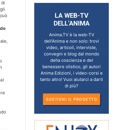
 di
gli
LA WEB-TV
 può
DELL'ANIMA
ndo
Anima.TV è la web-TV
ale,
dell’Anima e non solo: trovi
video, articoli, interviste,
convegni e blog dal mondo
della coscienza e del
o
benessere olistico, gli autori
n
Anima Edizioni, i video-corsi e
tanto altro! Vuoi aiutarci a darti
el
di più?
ere
SOSTIENI IL PROGETTO
ndo