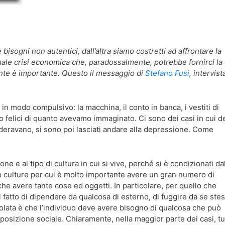
bisogni non autentici, dall’altra siamo costretti ad affrontare la
tuale crisi economica che, paradossalmente, potrebbe fornirci la
nte è importante. Questo il messaggio di
Stefano Fusi
, intervist
in modo compulsivo: la macchina, il conto in banca, i vestiti di
no felici di quanto avevamo immaginato. Ci sono dei casi in cui d
deravano, si sono poi lasciati andare alla depressione. Come
ne e al tipo di cultura in cui si vive, perché si è condizionati da
no culture per cui è molto importante avere un gran numero di
o che avere tante cose ed oggetti. In particolare, per quello che
 il fatto di dipendere da qualcosa di esterno, di fuggire da se stess
icolata è che l’individuo deve avere bisogno di qualcosa che può
a posizione sociale. Chiaramente, nella maggior parte dei casi, tu