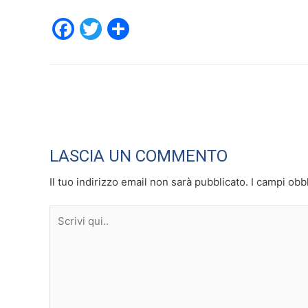
F
T
C
a
w
o
c
itt
n
e
er
di
b
vi
o
di
LASCIA UN COMMENTO
o
k
Il tuo indirizzo email non sarà pubblicato.
I campi obb
Scrivi
qui..