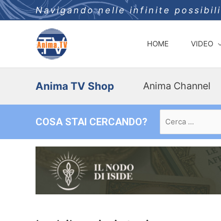
Navigando nelle infinite possibil
HOME
VIDEO
Anima TV Shop
Anima Channel
Ricerca
COSA STAI CERCANDO?
per: