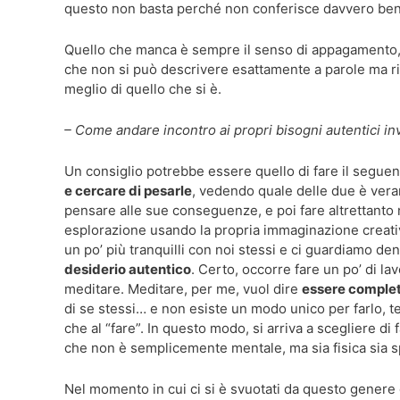
questo non basta perché non conferisce davvero be
Quello che manca è sempre il senso di appagamento, c
che non si può descrivere esattamente a parole ma rigu
meglio di quello che si è.
– Come andare incontro ai propri bisogni autentici inv
Un consiglio potrebbe essere quello di fare il segue
e cercare di pesarle
, vedendo quale delle due è vera
pensare alle sue conseguenze, e poi fare altrettanto n
esplorazione usando la propria immaginazione creativ
un po’ più tranquilli con noi stessi e ci guardiamo de
desiderio autentico
. Certo, occorre fare un po’ di la
meditare. Meditare, per me, vuol dire
essere comple
di se stessi… e non esiste un modo unico per farlo, 
che al “fare”. In questo modo, si arriva a scegliere di
che non è semplicemente mentale, ma sia fisica sia sp
Nel momento in cui ci si è svuotati da questo genere 