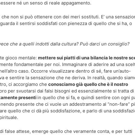
nessere né un senso di reale appagamento.
he non si può ottenere con dei meri sostituti. E’ una sensazio
arda il sentirsi soddisfati con pienezza di quello che si ha, o
ece che a quelli indotti dalla cultura?
Può darci un consiglio?
nte gioco mentale:
mettere sui piatti di una bilancia le nostre sc
mente fondamentale per noi. Immaginare di aderire ad una scel
ell’altro caso. Occorre visualizzare dentro di sé, fare un’auto-
a e sentire la sensazione che ne deriva. In realtà, quando siam
ntro, ci accorgiamo che
conosciamo già quello che è il nostro
voro per svuotarsi dai falsi bisogni ed essenzialmente si tratta di
tamente presenti
in quello che si fa, e quindi sentire con ogni p
tenendo presente che ci vuole un addestramento al “non-fare” p
 fare quello che ci dà più soddisfazione, e parlo di una soddisfaz
irituale.
di false attese, emerge quello che veramente conta, e per tutti