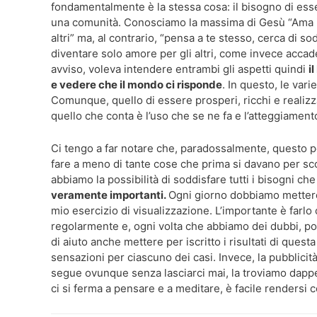
fondamentalmente è la stessa cosa: il bisogno di esser
una comunità. Conosciamo la massima di Gesù “Ama il
altri” ma, al contrario, “pensa a te stesso, cerca di so
diventare solo amore per gli altri, come invece accade 
avviso, voleva intendere entrambi gli aspetti quindi
i
e vedere che il mondo ci risponde
. In questo, le var
Comunque, quello di essere prosperi, ricchi e realizz
quello che conta è l’uso che se ne fa e l’atteggiamento
Ci tengo a far notare che, paradossalmente, questo 
fare a meno di tante cose che prima si davano per sc
abbiamo la possibilità di soddisfare tutti i bisogni ch
veramente importanti.
Ogni giorno dobbiamo mettere 
mio esercizio di visualizzazione. L’importante è farl
regolarmente e, ogni volta che abbiamo dei dubbi, poss
di aiuto anche mettere per iscritto i risultati di qu
sensazioni per ciascuno dei casi. Invece, la pubblicit
segue ovunque senza lasciarci mai, la troviamo dappe
ci si ferma a pensare e a meditare, è facile rendersi