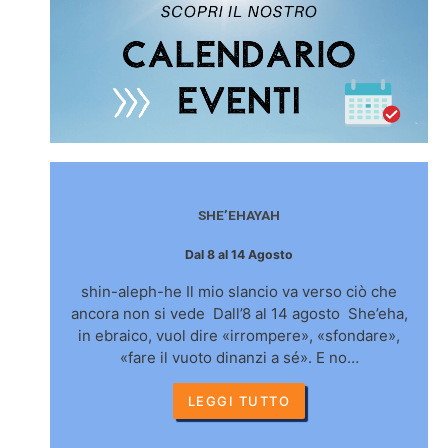
SHE’EHAYAH
Dal 8 al 14 Agosto
shin-aleph-he Il mio slancio va verso ciò che
ancora non si vede Dall’8 al 14 agosto She’eha,
in ebraico, vuol dire «irrompere», «sfondare»,
«fare il vuoto dinanzi a sé». E no…
LEGGI TUTTO