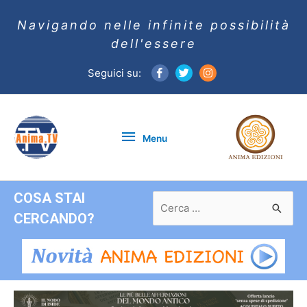
Navigando nelle infinite possibilità
dell'essere
Seguici su:
Menu
Menu
COSA STAI
Ricerca
per:
CERCANDO?