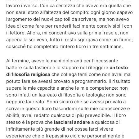
lavoro inverso. L’unica certezza che avevo era quella che
non sarei stato all’altezza del compito: ogni giorno sapevo
l’argomento dei nuovi capitoli da scrivere, ma non avevo
idea di come fare per renderli facilmente condivisibili con
il lettore. Allora, mi concentravo sulla prima frase e, non
appena la scrivevo, tutto il resto sgorgava come un fiume;
cosicché ho completato l’intero libro in tre settimane.
Al termine, avevo le mani doloranti per l’incessante
battere sulla tastiera e lo stupore nel rileggere
un testo
di filosofia religiosa
che collega temi come non avrei mai
potuto fare se avessi provato a programmarlo. Il risultato
supera le mie capacità e anche le mie competenze: non
sono infatti un laureato di filosofia o teologia; non sono
neppure laureato. Sono sicuro che se avessi provato a
scrivere questo libro basandomi sulle mie conoscenze e
abilità, avrei redatto qualcosa di più prevedibile. Il libro
stesso è la prova che
lasciarsi andare
a qualcosa di
infinitamente più grande di noi possa farci vivere
esperienze che oltrepassino ciò che personalmente è