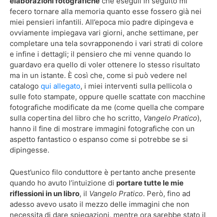
elaborazioni fotografiche
che eseguii in seguito mi
fecero tornare alla memoria quanto esse fossero già nei
miei pensieri infantili. All’epoca mio padre dipingeva e
ovviamente impiegava vari giorni, anche settimane, per
completare una tela sovrapponendo i vari strati di colore
e infine i dettagli; il pensiero che mi venne quando lo
guardavo era quello di voler ottenere lo stesso risultato
ma in un istante. È così che, come si può vedere nel
catalogo
qui allegato
, i miei interventi sulla pellicola o
sulle foto stampate, oppure quelle scattate con macchine
fotografiche modificate da me (come quella che compare
sulla copertina del libro che ho scritto,
Vangelo Pratico
),
hanno il fine di mostrare immagini fotografiche con un
aspetto fantastico o espanso come si potrebbe se si
dipingesse.
Quest’unico filo conduttore è pertanto anche presente
quando ho avuto l’intuizione di
portare tutte le mie
riflessioni in un libro
, il
Vangelo Pratico
. Però, fino ad
adesso avevo usato il mezzo delle immagini che non
necessita di dare spiegazioni, mentre ora sarebbe stato il