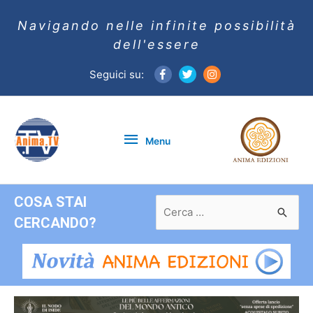
Navigando nelle infinite possibilità
dell'essere
Seguici su:
Menu
Menu
COSA STAI
Ricerca
per:
CERCANDO?