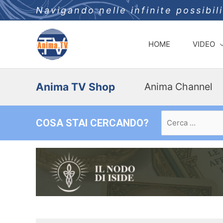
Navigando nelle infinite possibil
HOME
VIDEO
Anima TV Shop
Anima Channel
Ricerca
COSA STAI CERCANDO?
per: