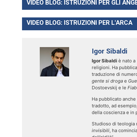
VIDEO BLOG:
ISTRUZIONI PER GLI ANGE
VIDEO BLOG:
ISTRUZIONI PER L'ARCA
Igor Sibaldi
Igor Sibaldi
è nato a 
religioni. Ha pubbli
traduzione di numerosi
gente si droga
e
Gue
Dostoevskij e le
Fiab
Ha pubblicato anche 
tradotto, ad esempio, 
della coscienza e in 
Studioso di teologia
invisibili
, ha comincia