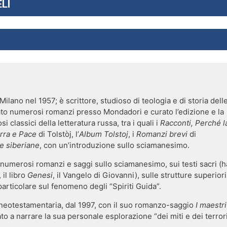
LI
Milano nel 1957; è scrittore, studioso di teologia e di storia dell
cato numerosi romanzi presso Mondadori e curato l’edizione e la
 classici della letteratura russa, tra i quali i
Racconti,
Perché l
rra e Pace
di Tolstòj, l’
Album Tolstoj
, i
Romanzi brevi
di
e siberiane
, con un’introduzione sullo sciamanesimo.
numerosi romanzi e saggi sullo sciamanesimo, sui testi sacri (h
il libro
Genesi
, il Vangelo di Giovanni), sulle strutture superiori
particolare sul fenomeno degli “Spiriti Guida”.
 neotestamentaria, dal 1997, con il suo romanzo-saggio
I maestri
to a narrare la sua personale esplorazione “dei miti e dei terror