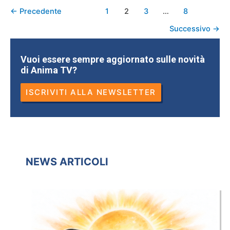
←
Precedente
1
2
3
…
8
Successivo
→
Vuoi essere sempre aggiornato sulle novità
di Anima TV?
ISCRIVITI ALLA NEWSLETTER
NEWS ARTICOLI