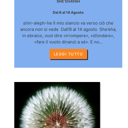
SHE’EHAYAH
Dal 8 al 14 Agosto
shin-aleph-he Il mio slancio va verso ciò che
ancora non si vede Dall’8 al 14 agosto She’eha,
in ebraico, vuol dire «irrompere», «sfondare»,
«fare il vuoto dinanzi a sé». E no…
LEGGI TUTTO