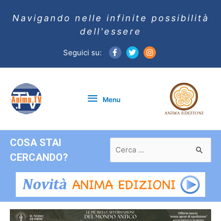
Navigando nelle infinite possibilità
dell'essere
Seguici su:
Menu
Menu
COSA STAI
Ricerca
per:
CERCANDO?