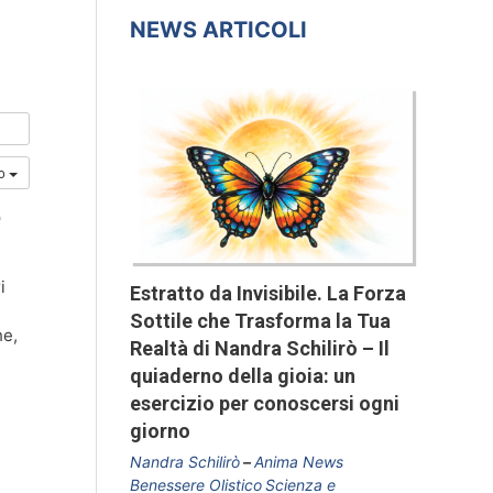
NEWS ARTICOLI
io
e
i
Estratto da Invisibile. La Forza
Sottile che Trasforma la Tua
he,
Realtà di Nandra Schilirò – Il
quiaderno della gioia: un
esercizio per conoscersi ogni
giorno
Nandra Schilirò
Anima News
Benessere Olistico
Scienza e