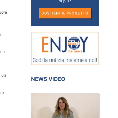
di più?
ioni
SOSTIENI IL PROGETTO
n
uce
o un
NEWS VIDEO
ale