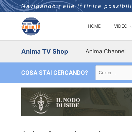
Navigando nelle infinite possibil
HOME
VIDEO
Anima TV Shop
Anima Channel
Ricerca
COSA STAI CERCANDO?
per: