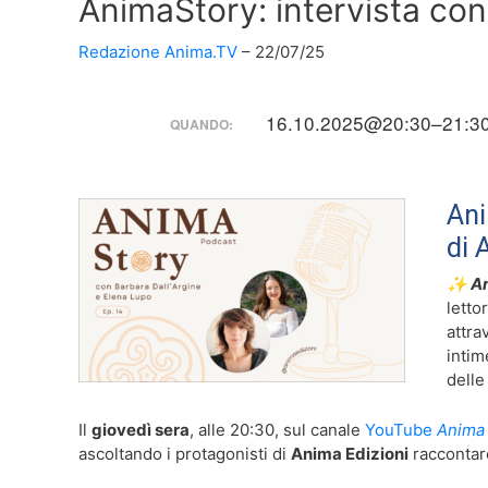
AnimaStory: intervista con
Redazione Anima.TV
22/07/25
16.10.2025@20:30–21:3
QUANDO:
Ani
di 
✨
An
letto
attra
intim
delle
Il
giovedì sera
, alle 20:30, sul canale
YouTube
Anima
ascoltando i protagonisti di
Anima Edizioni
raccontare