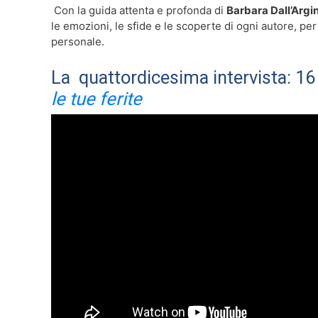
️ Con la guida attenta e profonda di
Barbara Dall’Argi
le emozioni, le sfide e le scoperte di ogni autore, pe
personale.
La quattordicesima intervista: 16 
le tue ferite