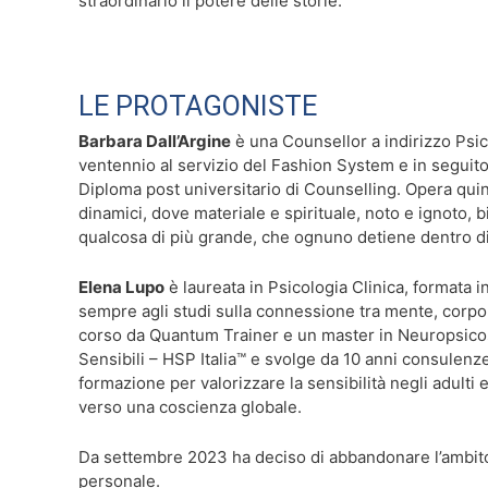
straordinario il potere delle storie.
LE PROTAGONISTE
Barbara Dall’Argine
è una Counsellor a indirizzo Psic
ventennio al servizio del Fashion System e in seguit
Diploma post universitario di Counselling. Opera quin
dinamici, dove materiale e spirituale, noto e ignoto, 
qualcosa di più grande, che ognuno detiene dentro di
Elena Lupo
è laureata in Psicologia Clinica, formata
sempre agli studi sulla connessione tra mente, corpo e
corso da Quantum Trainer e un master in Neuropsico
Sensibili – HSP Italia™ e svolge da 10 anni consulenze
formazione per valorizzare la sensibilità negli adulti
verso una coscienza globale.
Da settembre 2023 ha deciso di abbandonare l’ambito
personale.