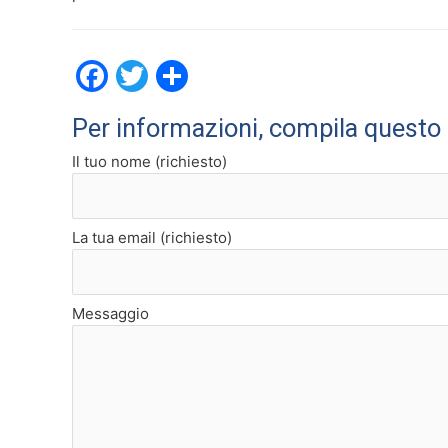
F
T
C
a
w
o
Per informazioni, compila questo
c
itt
n
Il tuo nome (richiesto)
e
er
di
b
vi
o
di
La tua email (richiesto)
o
k
Messaggio