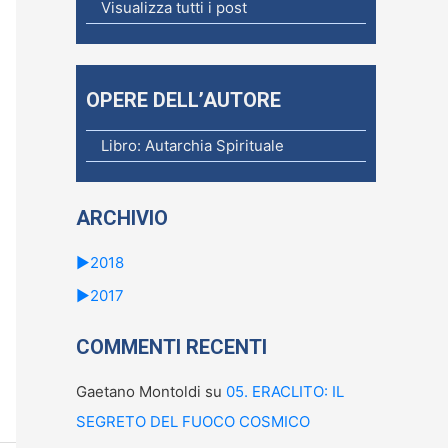
c
Visualizza tutti i post
a
p
e
OPERE DELL’AUTORE
r
Libro: Autarchia Spirituale
:
ARCHIVIO
►
2018
►
2017
COMMENTI RECENTI
Gaetano Montoldi
su
05. ERACLITO: IL
SEGRETO DEL FUOCO COSMICO