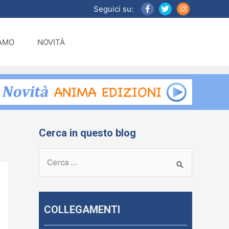
Seguici su:
IAMO
NOVITÀ
Cerca in questo blog
R
i
c
e
COLLEGAMENTI
r