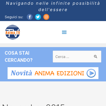
Navigando nelle infinite possibilità
dell'essere
Seguici su:
Menu
principale
COSA STAI
Ricerca
per:
CERCANDO?