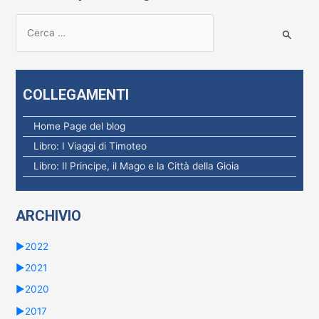
R
i
c
e
COLLEGAMENTI
r
c
Home Page del blog
a
Libro: I Viaggi di Timoteo
p
Libro: Il Principe, il Mago e la Città della Gioia
e
r
ARCHIVIO
:
►
2022
►
2021
►
2020
►
2017