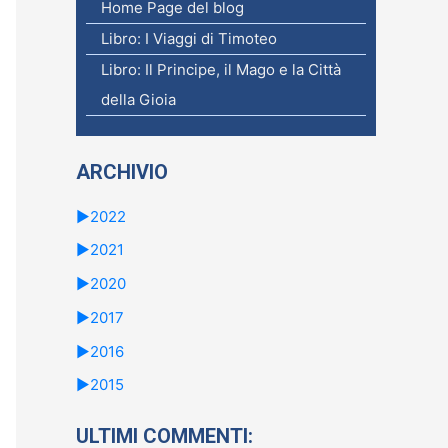
c
Home Page del blog
a
Libro: I Viaggi di Timoteo
p
Libro: Il Principe, il Mago e la Città
e
della Gioia
r
:
ARCHIVIO
►
2022
►
2021
►
2020
►
2017
►
2016
►
2015
ULTIMI COMMENTI: