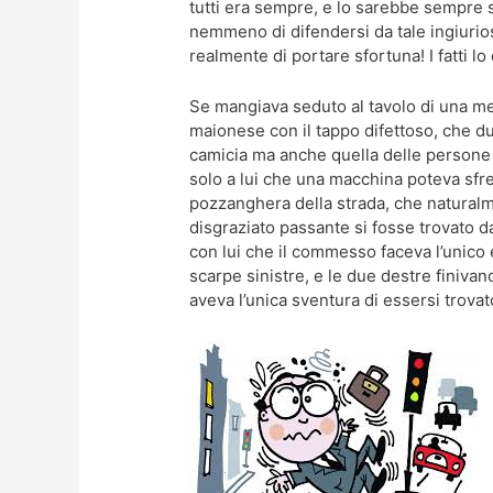
tutti era sempre, e lo sarebbe sempre s
nemmeno di difendersi da tale ingiurio
realmente di portare sfortuna! I fatti l
Se mangiava seduto al tavolo di una men
maionese con il tappo difettoso, che du
camicia ma anche quella delle persone 
solo a lui che una macchina poteva sfrec
pozzanghera della strada, che natural
disgraziato passante si fosse trovato d
con lui che il commesso faceva l’unico 
scarpe sinistre, e le due destre finiva
aveva l’unica sventura di essersi trovat