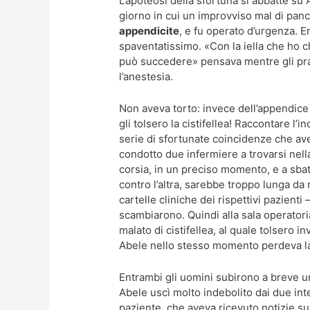
L’apoteosi della sfortuna si abbatté su A
giorno in cui un improvviso mal di panci
appendicite
, e fu operato d’urgenza. E
spaventatissimo. «Con la iella che ho 
può succedere» pensava mentre gli pr
l’anestesia.
Non aveva torto: invece dell’appendice
gli tolsero la cistifellea! Raccontare l’in
serie di sfortunate coincidenze che a
condotto due infermiere a trovarsi nell
corsia, in un preciso momento, e a sba
contro l’altra, sarebbe troppo lunga da 
cartelle cliniche dei rispettivi pazienti
scambiarono. Quindi alla sala operatoria
malato di cistifellea, al quale tolsero 
Abele nello stesso momento perdeva la 
Entrambi gli uomini subirono a breve u
Abele uscì molto indebolito dai due int
paziente, che aveva ricevuto notizie su