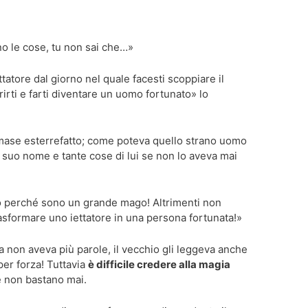
o le cose, tu non sai che…»
ttatore dal giorno nel quale facesti scoppiare il
irti e farti diventare un uomo fortunato» lo
mase esterrefatto; come poteva quello strano uomo
l suo nome e tante cose di lui se non lo aveva mai
o perché sono un grande mago! Altrimenti non
rasformare uno iettatore in una persona fortunata!»
a non aveva più parole, il vecchio gli leggeva anche
er forza! Tuttavia
è difficile credere alla magia
ve non bastano mai.