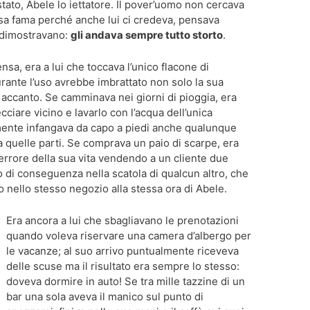
tato, Abele lo iettatore. Il pover’uomo non cercava
sa fama perché anche lui ci credeva, pensava
o dimostravano:
gli andava sempre tutto storto
.
sa, era a lui che toccava l’unico flacone di
rante l’uso avrebbe imbrattato non solo la sua
accanto. Se camminava nei giorni di pioggia, era
ciare vicino e lavarlo con l’acqua dell’unica
mente infangava da capo a piedi anche qualunque
a quelle parti. Se comprava un paio di scarpe, era
errore della sua vita vendendo a un cliente due
no di conseguenza nella scatola di qualcun altro, che
o nello stesso negozio alla stessa ora di Abele.
Era ancora a lui che sbagliavano le prenotazioni
quando voleva riservare una camera d’albergo per
le vacanze; al suo arrivo puntualmente riceveva
delle scuse ma il risultato era sempre lo stesso:
doveva dormire in auto! Se tra mille tazzine di un
bar una sola aveva il manico sul punto di