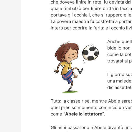
che doveva finire in rete, fu deviata dal
quale rimbalzò per finire dritta in facc
portava gli occhiali, che si ruppero e l
La povera maestra fu costretta a porta
intero per coprire la ferita e l’occhio liv
Anche quella
bidello non 
come la bott
trovarsi al p
Il giorno s
una maledet
diciassette
Tutta la classe rise, mentre Abele sare
quel preciso momento cominciò un vero 
come “
Abele lo iettatore
”.
Gli anni passarono e Abele diventò un 