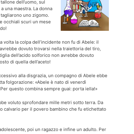
 tallone dell’uomo, sul
ia a una maestra. La donna
e tagliarono uno zigomo.
re occhiali scuri un mese
ido!
 volta la colpa dell’incidente non fu di Abele: il
avrebbe dovuto trovarsi nella traiettoria del tiro,
iglia dell’acido solforico non avrebbe dovuto
osto di quella dell’aceto!
uccessivo alla disgrazia, un compagno di Abele ebbe
ta folgorazione: «Abele è nato di venerdì
! Per questo combina sempre guai: porta iella!»
bbe voluto sprofondare mille metri sotto terra. Da
calvario per il povero bambino che fu etichettato
adolescente, poi un ragazzo e infine un adulto. Per