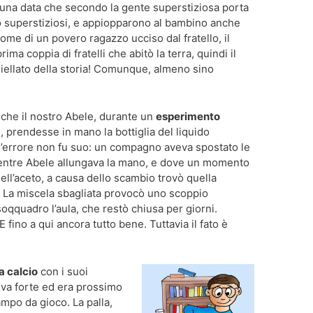
 una data che secondo la gente superstiziosa porta
no superstiziosi, e appiopparono al bambino anche
ome di un povero ragazzo ucciso dal fratello, il
ima coppia di fratelli che abitò la terra, quindi il
iellato della storia! Comunque, almeno sino
che il nostro Abele, durante un
esperimento
a
, prendesse in mano la bottiglia del liquido
à l’errore non fu suo: un compagno aveva spostato le
mentre Abele allungava la mano, e dove un momento
dell’aceto, a causa dello scambio trovò quella
o. La miscela sbagliata provocò uno scoppio
soqquadro l’aula, che restò chiusa per giorni.
fino a qui ancora tutto bene. Tuttavia il fato è
a calcio
con i suoi
eva forte ed era prossimo
ampo da gioco. La palla,