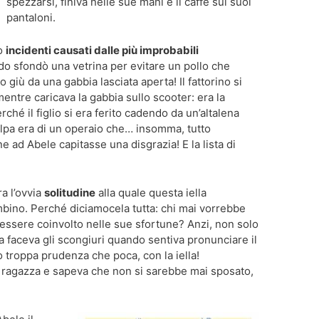
spezzarsi, finiva nelle sue mani e il caffè sui suoi
pantaloni.
no
incidenti causati dalle più improbabili
o sfondò una vetrina per evitare un pollo che
o giù da una gabbia lasciata aperta! Il fattorino si
mentre caricava la gabbia sullo scooter: era la
ché il figlio si era ferito cadendo da un’altalena
colpa era di un operaio che… insomma, tutto
e ad Abele capitasse una disgrazia! E la lista di
a l’ovvia
solitudine
alla quale questa iella
mbino. Perché diciamocela tutta: chi mai vorrebbe
 essere coinvolto nelle sue sfortune? Anzi, non solo
ra faceva gli scongiuri quando sentiva pronunciare il
 troppa prudenza che poca, con la iella!
ragazza e sapeva che non si sarebbe mai sposato,