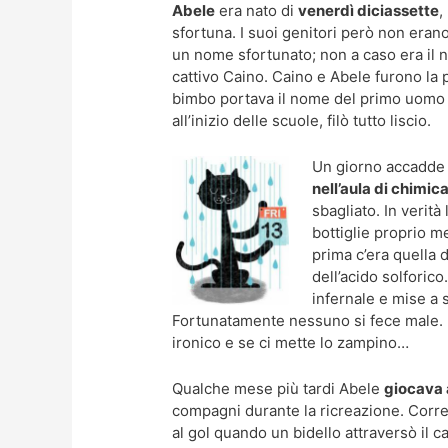
Abele
era nato di
venerdì diciassette
,
sfortuna. I suoi genitori però non era
un nome sfortunato; non a caso era il n
cattivo Caino. Caino e Abele furono la pr
bimbo portava il nome del primo uomo 
all’inizio delle scuole, filò tutto liscio.
Un giorno accadde 
nell’aula di chimic
sbagliato. In verit
bottiglie proprio 
prima c’era quella 
dell’acido solforic
infernale e mise a 
Fortunatamente nessuno si fece male. E 
ironico e se ci mette lo zampino…
Qualche mese più tardi Abele
giocava 
compagni durante la ricreazione. Corr
al gol quando un bidello attraversò il c