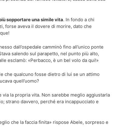
iù sopportare una simile vita
. In fondo a chi
, forse aveva il dovere di morire, dato che
nque!
messo dall’ospedale camminò fino all’unico ponte
 Stava salendo sul parapetto, nel punto più alto,
alle esclamò: «Perbacco, è un bel volo da qui!»
le che qualcuno fosse dietro di lui se un attimo
bucava quell’uomo?
 via la propria vita. Non sarebbe meglio aggiustarla
o; strano davvero, perché era incappucciato e
glio che la faccia finita» rispose Abele, sorpreso e