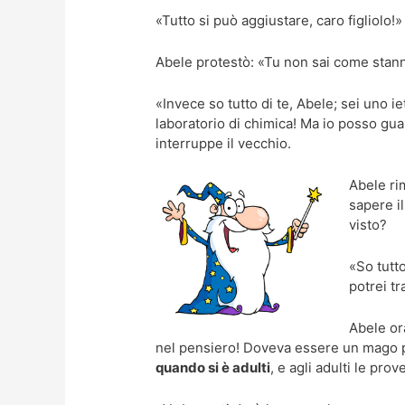
«Tutto si può aggiustare, caro figliolo!»
Abele protestò: «Tu non sai come stann
«Invece so tutto di te, Abele; sei uno ie
laboratorio di chimica! Ma io posso guar
interruppe il vecchio.
Abele ri
sapere i
visto?
«So tutt
potrei t
Abele or
nel pensiero! Doveva essere un mago p
quando si è adulti
, e agli adulti le pro