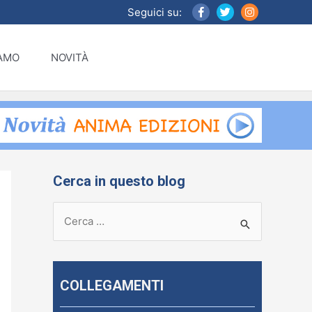
Seguici su:
IAMO
NOVITÀ
Cerca in questo blog
R
i
c
e
COLLEGAMENTI
r