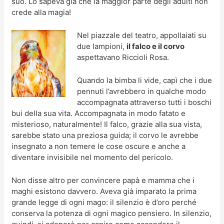
suo. Lo sapeva già che la maggior parte degli adulti non
crede alla magia!
Nel piazzale del teatro, appollaiati su
due lampioni,
il falco e il corvo
aspettavano Riccioli Rosa.
Quando la bimba li vide, capì che i due
pennuti l’avrebbero in qualche modo
accompagnata attraverso tutti i boschi
bui della sua vita. Accompagnata in modo fatato e
misterioso, naturalmente! Il falco, grazie alla sua vista,
sarebbe stato una preziosa guida; il corvo le avrebbe
insegnato a non temere le cose oscure e anche a
diventare invisibile nel momento del pericolo.
Non disse altro per convincere papà e mamma che i
maghi esistono davvero. Aveva già imparato la prima
grande legge di ogni mago: il silenzio è d’oro perché
conserva la potenza di ogni magico pensiero. In silenzio,