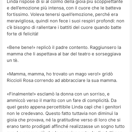
Linda rispose di sì al colmo della gioia più scoppiettante
e dell’emozione più intensa, con il cuore che le batteva
fortissimo. Voleva tenersi quell’emozione, perché era
meravigliosa, quindi non fece i suoi respiri profondi: non
c’è bisogno di rallentare i battiti del cuore quando batte
forte di felicità!
«Bene bene!» replicò il padre contento. Raggiunsero la
mamma che li aspettava al bar del teatro e sorseggiava
un tè.
«Mamma, mamma, ho trovato un mago vero!» gridò
Riccioli Rosa correndo ad abbracciare la sua mamma.
«Finalmente!» esclamò la donna con un sorriso, e
ammiccò verso il marito con un fare di complicità. Da
quel gesto appena percettibile Linda capì che i genitori
non le credevano. Questo fatto tuttavia non diminuì la
gioia che provava, né la gratitudine verso di loro che si
erano tanto prodigati affinché realizzasse un sogno tutto