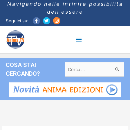
Navigando nelle infinite possibilità
dell'essere
Seguici su:
Menu
principale
COSA STAI
Ricerca
per:
CERCANDO?