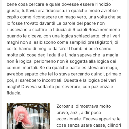
bene cosa cercare e quale dovesse essere l’indizio
giusto, tuttavia era fiduciosa: in qualche modo avrebbe
capito come riconoscere un mago vero, una volta che se
lo fosse trovato davanti! Le parole del padre non
riuscivano a scalfire la fiducia di Riccioli Rosa nemmeno
quando le diceva, con una logica schiacciante, che i veri
maghi non si esibiscono come semplici prestigiatori; di
certo hanno di meglio da fare! I bambini però sanno
molte più cose degli adulti e Linda sapeva che la magia
non è logica, perlomeno non è soggetta alla logica dei
comuni mortali. Se da qualche parte esisteva un mago,
avrebbe saputo che lei lo stava cercando quindi, prima o
poi, si sarebbero incontrati. Questa è la logica dei veri
maghi! Doveva soltanto perseverare, con pazienza e
fiducia.
Zoroar si dimostrava molto
bravo, anzi, a dir poco
eccezionale. Faceva apparire le
cose senza usare casse, cilindri