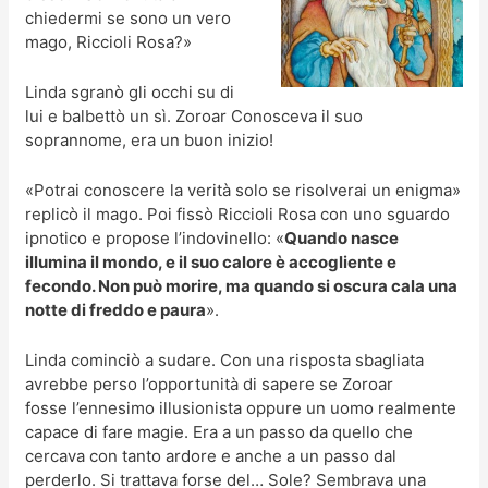
chiedermi se sono un vero
mago, Riccioli Rosa?»
Linda sgranò gli occhi su di
lui e balbettò un sì. Zoroar Conosceva il suo
soprannome, era un buon inizio!
«Potrai conoscere la verità solo se risolverai un enigma»
replicò il mago. Poi fissò Riccioli Rosa con uno sguardo
ipnotico e propose l’indovinello: «
Quando nasce
illumina il mondo, e il suo calore è accogliente e
fecondo. Non può morire, ma quando si oscura cala una
notte di freddo e paura
».
Linda cominciò a sudare. Con una risposta sbagliata
avrebbe perso l’opportunità di sapere se Zoroar
fosse l’ennesimo illusionista oppure un uomo realmente
capace di fare magie. Era a un passo da quello che
cercava con tanto ardore e anche a un passo dal
perderlo. Si trattava forse del… Sole? Sembrava una