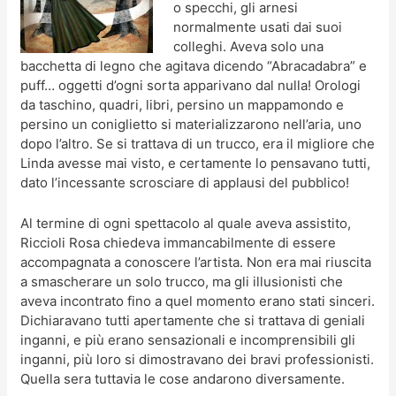
o specchi, gli arnesi
normalmente usati dai suoi
colleghi. Aveva solo una
bacchetta di legno che agitava dicendo “Abracadabra” e
puff… oggetti d’ogni sorta apparivano dal nulla! Orologi
da taschino, quadri, libri, persino un mappamondo e
persino un coniglietto si materializzarono nell’aria, uno
dopo l’altro. Se si trattava di un trucco, era il migliore che
Linda avesse mai visto, e certamente lo pensavano tutti,
dato l’incessante scrosciare di applausi del pubblico!
Al termine di ogni spettacolo al quale aveva assistito,
Riccioli Rosa chiedeva immancabilmente di essere
accompagnata a conoscere l’artista. Non era mai riuscita
a smascherare un solo trucco, ma gli illusionisti che
aveva incontrato fino a quel momento erano stati sinceri.
Dichiaravano tutti apertamente che si trattava di geniali
inganni, e più erano sensazionali e incomprensibili gli
inganni, più loro si dimostravano dei bravi professionisti.
Quella sera tuttavia le cose andarono diversamente.