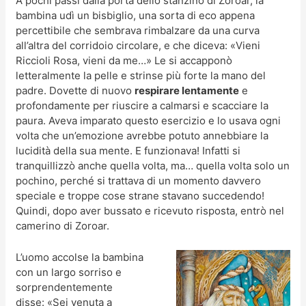
A pochi passi dalla porta dello stanzino di Zoroar, la
bambina udì un bisbiglio, una sorta di eco appena
percettibile che sembrava rimbalzare da una curva
all’altra del corridoio circolare, e che diceva: «Vieni
Riccioli Rosa, vieni da me…» Le si accapponò
letteralmente la pelle e strinse più forte la mano del
padre. Dovette di nuovo
respirare lentamente
e
profondamente per riuscire a calmarsi e scacciare la
paura. Aveva imparato questo esercizio e lo usava ogni
volta che un’emozione avrebbe potuto annebbiare la
lucidità della sua mente. E funzionava! Infatti si
tranquillizzò anche quella volta, ma… quella volta solo un
pochino, perché si trattava di un momento davvero
speciale e troppe cose strane stavano succedendo!
Quindi, dopo aver bussato e ricevuto risposta, entrò nel
camerino di Zoroar.
L’uomo accolse la bambina
con un largo sorriso e
sorprendentemente
disse: «Sei venuta a