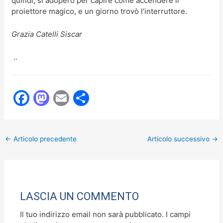
quindi, si adoperò per capire come accendere il
proiettore magico, e un giorno trovò l’interruttore.
Grazia Catelli Siscar
..
F
M
E
C
a
a
m
o
c
st
ai
n
←
Articolo precedente
Articolo successivo
→
e
o
l
di
b
d
vi
o
o
di
o
n
LASCIA UN COMMENTO
k
Il tuo indirizzo email non sarà pubblicato.
I campi