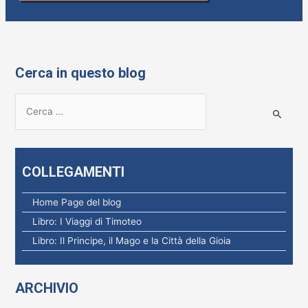
Cerca in questo blog
R
i
c
e
COLLEGAMENTI
r
c
Home Page del blog
a
Libro: I Viaggi di Timoteo
p
Libro: Il Principe, il Mago e la Città della Gioia
e
r
ARCHIVIO
: