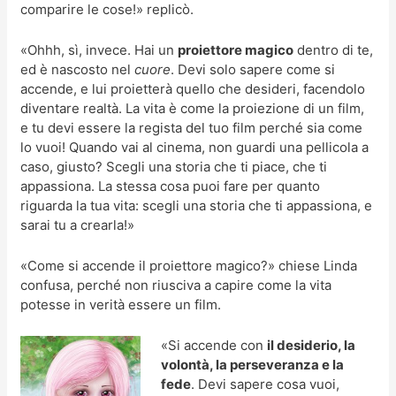
comparire le cose!» replicò.
«Ohhh, sì, invece. Hai un
proiettore magico
dentro di te,
ed è nascosto nel
cuore
. Devi solo sapere come si
accende, e lui proietterà quello che desideri, facendolo
diventare realtà. La vita è come la proiezione di un film,
e tu devi essere la regista del tuo film perché sia come
lo vuoi! Quando vai al cinema, non guardi una pellicola a
caso, giusto? Scegli una storia che ti piace, che ti
appassiona. La stessa cosa puoi fare per quanto
riguarda la tua vita: scegli una storia che ti appassiona, e
sarai tu a crearla!»
«Come si accende il proiettore magico?» chiese Linda
confusa, perché non riusciva a capire come la vita
potesse in verità essere un film.
«Si accende con
il desiderio, la
volontà, la perseveranza e la
fede
. Devi sapere cosa vuoi,