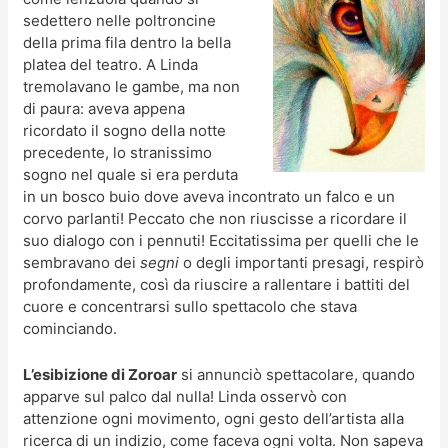
sedettero nelle poltroncine
della prima fila dentro la bella
platea del teatro. A Linda
tremolavano le gambe, ma non
di paura: aveva appena
ricordato il sogno della notte
precedente, lo stranissimo
sogno nel quale si era perduta
in un bosco buio dove aveva incontrato un falco e un
corvo parlanti! Peccato che non riuscisse a ricordare il
suo dialogo con i pennuti! Eccitatissima per quelli che le
sembravano dei
segni
o degli importanti presagi, respirò
profondamente, così da riuscire a rallentare i battiti del
cuore e concentrarsi sullo spettacolo che stava
cominciando.
L’esibizione di Zoroar
si annunciò spettacolare, quando
apparve sul palco dal nulla! Linda osservò con
attenzione ogni movimento, ogni gesto dell’artista alla
ricerca di un indizio, come faceva ogni volta. Non sapeva