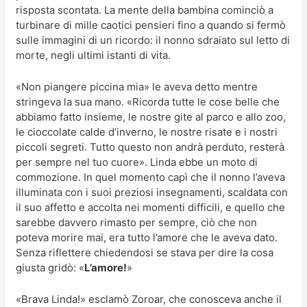
risposta scontata. La mente della bambina cominciò a
turbinare di mille caotici pensieri fino a quando si fermò
sulle immagini di un ricordo: il nonno sdraiato sul letto di
morte, negli ultimi istanti di vita.
«Non piangere piccina mia» le aveva detto mentre
stringeva la sua mano. «Ricorda tutte le cose belle che
abbiamo fatto insieme, le nostre gite al parco e allo zoo,
le cioccolate calde d’inverno, le nostre risate e i nostri
piccoli segreti. Tutto questo non andrà perduto, resterà
per sempre nel tuo cuore». Linda ebbe un moto di
commozione. In quel momento capì che il nonno l’aveva
illuminata con i suoi preziosi insegnamenti, scaldata con
il suo affetto e accolta nei momenti difficili, e quello che
sarebbe davvero rimasto per sempre, ciò che non
poteva morire mai, era tutto l’amore che le aveva dato.
Senza riflettere chiedendosi se stava per dire la cosa
giusta gridò: «
L’amore!
»
«Brava Linda!» esclamò Zoroar, che conosceva anche il