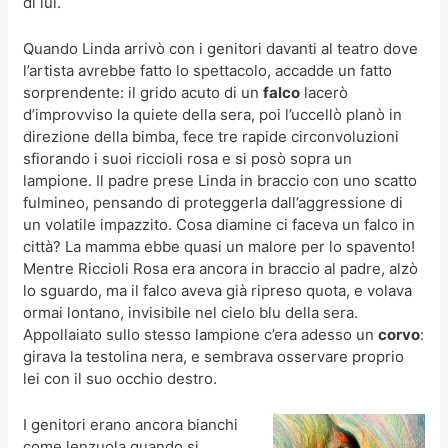
di lui.
Quando Linda arrivò con i genitori davanti al teatro dove
l’artista avrebbe fatto lo spettacolo, accadde un fatto
sorprendente: il grido acuto di un
falco
lacerò
d’improvviso la quiete della sera, poi l’uccellò planò in
direzione della bimba, fece tre rapide circonvoluzioni
sfiorando i suoi riccioli rosa e si posò sopra un
lampione. Il padre prese Linda in braccio con uno scatto
fulmineo, pensando di proteggerla dall’aggressione di
un volatile impazzito. Cosa diamine ci faceva un falco in
città? La mamma ebbe quasi un malore per lo spavento!
Mentre Riccioli Rosa era ancora in braccio al padre, alzò
lo sguardo, ma il falco aveva già ripreso quota, e volava
ormai lontano, invisibile nel cielo blu della sera.
Appollaiato sullo stesso lampione c’era adesso un
corvo
:
girava la testolina nera, e sembrava osservare proprio
lei con il suo occhio destro.
I genitori erano ancora bianchi
come lenzuola quando si