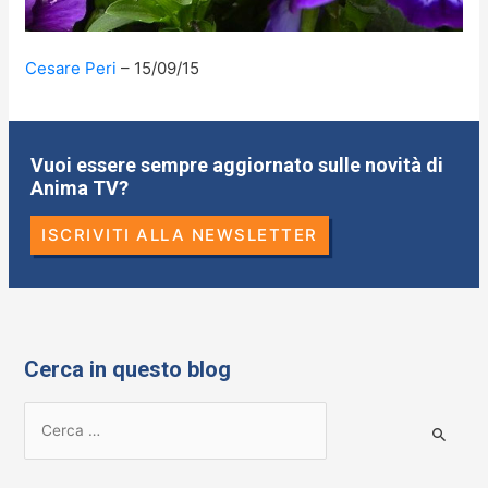
Cesare Peri
15/09/15
Vuoi essere sempre aggiornato sulle novità di
Anima TV?
ISCRIVITI ALLA NEWSLETTER
Cerca in questo blog
R
i
c