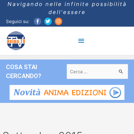
Navigando nelle infinite possibilità
dell'essere
Seguici su:
Menu
principale
COSA STAI
Ricerca
per:
CERCANDO?