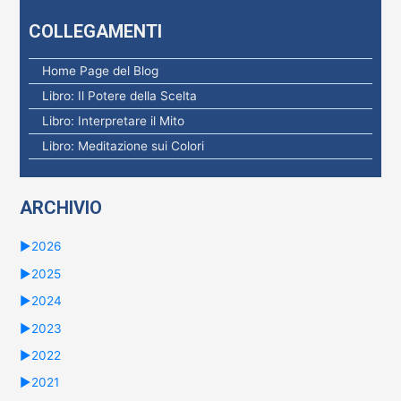
e
COLLEGAMENTI
r
c
Home Page del Blog
a
Libro: Il Potere della Scelta
p
Libro: Interpretare il Mito
e
Libro: Meditazione sui Colori
r
:
ARCHIVIO
►
2026
►
2025
►
2024
►
2023
►
2022
►
2021