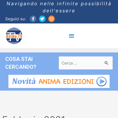
Navigando nelle infinite possibilità
dell'essere
Seguici su:
Menu
principale
COSA STAI
Ricerca
per:
CERCANDO?