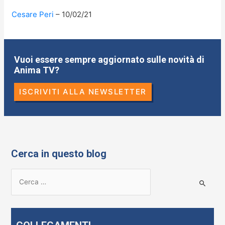
Cesare Peri
10/02/21
Vuoi essere sempre aggiornato sulle novità di
Anima TV?
ISCRIVITI ALLA NEWSLETTER
Cerca in questo blog
R
i
c
e