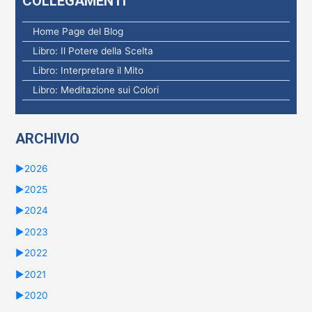
COLLEGAMENTI
r
c
Home Page del Blog
a
Libro: Il Potere della Scelta
p
Libro: Interpretare il Mito
e
Libro: Meditazione sui Colori
r
:
ARCHIVIO
►
2026
►
2025
►
2024
►
2023
►
2022
►
2021
►
2020