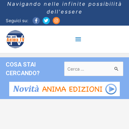
Navigando nelle infinite possibilità
dell'essere
Seguici su:
Menu
principale
COSA STAI
Ricerca
per:
CERCANDO?