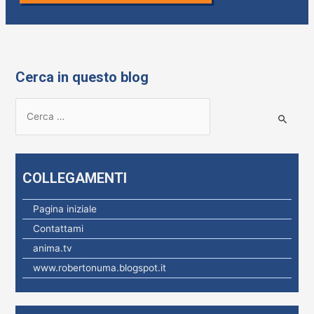
Cerca in questo blog
R
i
c
e
COLLEGAMENTI
r
c
Pagina iniziale
a
Contattami
p
anima.tv
e
www.robertonuma.blogspot.it
r
: