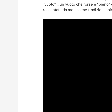
“vuoto”… un vuoto che forse è “pieno” 
raccontato da moltissime tradizioni spir