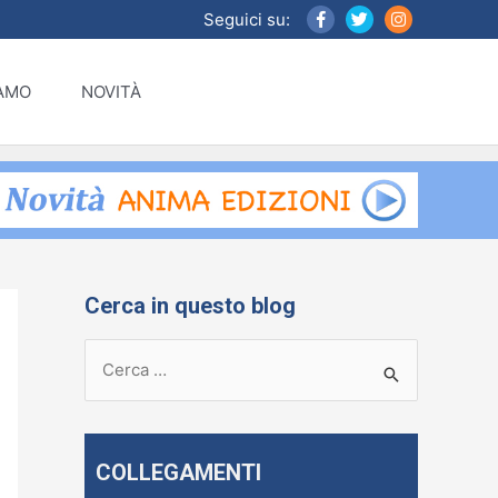
Seguici su:
IAMO
NOVITÀ
Cerca in questo blog
R
i
c
e
COLLEGAMENTI
r