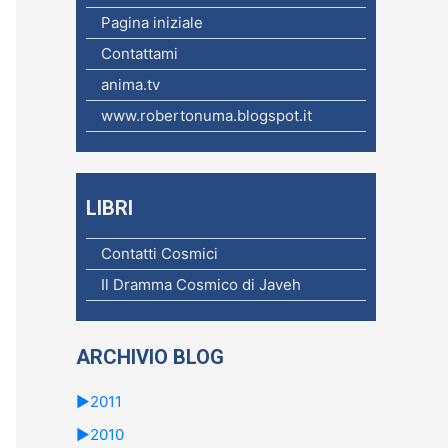
c
Pagina iniziale
a
Contattami
p
anima.tv
e
www.robertonuma.blogspot.it
r
:
LIBRI
Contatti Cosmici
Il Dramma Cosmico di Javeh
ARCHIVIO BLOG
►
2011
►
2010