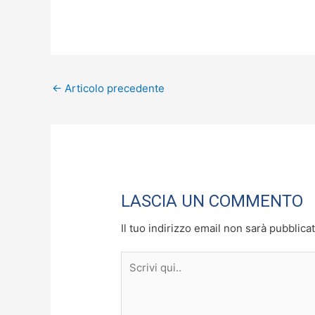
a
a
m
o
c
st
ai
n
e
o
l
di
b
d
vi
←
Articolo precedente
o
o
di
o
n
k
LASCIA UN COMMENTO
Il tuo indirizzo email non sarà pubblicat
Scrivi
qui..