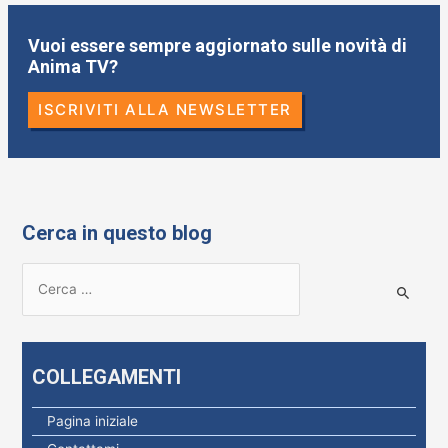
b
d
vi
o
o
di
Vuoi essere sempre aggiornato sulle novità di
o
n
Anima TV?
k
ISCRIVITI ALLA NEWSLETTER
Cerca in questo blog
R
i
c
e
COLLEGAMENTI
r
c
Pagina iniziale
a