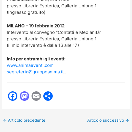
presso Libreria Esoterica, Galleria Unione 1
(Ingresso gratuito)
MILANO – 19 febbraio 2012
Intervento al convegno “Contatti e Medianità”
presso Libreria Esoterica, Galleria Unione 1
(il mio intervento è dalle 16 alle 17)
Info per entrambi gli eventi:
www.animaeventi.com
segreteria@gruppoanima.it
..
F
M
E
C
a
a
m
o
c
st
ai
n
←
Articolo precedente
Articolo successivo
→
e
o
l
di