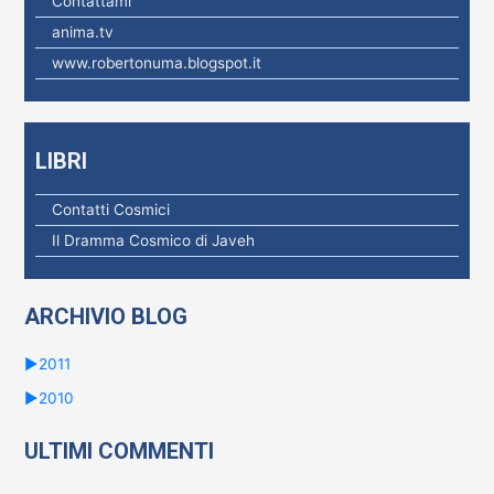
Contattami
p
anima.tv
e
www.robertonuma.blogspot.it
r
:
LIBRI
Contatti Cosmici
Il Dramma Cosmico di Javeh
ARCHIVIO BLOG
►
2011
►
2010
ULTIMI COMMENTI