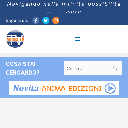
Navigando nelle infinite possibilità
dell'essere
Seguici su:
Menu
principale
COSA STAI
Ricerca
per:
CERCANDO?