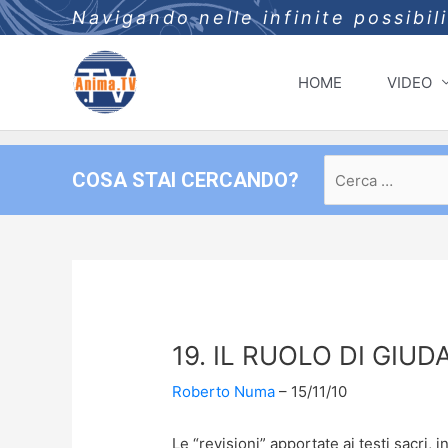
Navigando nelle infinite possibil
HOME
VIDEO
Ricerca
COSA STAI CERCANDO?
per:
19. IL RUOLO DI GIUD
Roberto Numa
15/11/10
Le “revisioni” apportate ai testi sacri,