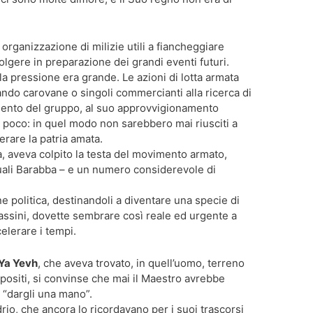
 organizzazione di milizie utili a fiancheggiare
svolgere in preparazione dei grandi eventi futuri.
 la pressione era grande. Le azioni di lotta armata
ndo carovane o singoli commercianti alla ricerca di
amento del gruppo, al suo approvvigionamento
o poco: in quel modo non sarebbero mai riusciti a
erare la patria amata.
, aveva colpito la testa del movimento armato,
 quali Barabba – e un numero considerevole di
e politica, destinandoli a diventare una specie di
assini, dovette sembrare così reale ed urgente a
elerare i tempi.
 Ya Yevh
, che aveva trovato, in quell’uomo, terreno
opositi, si convinse che mai il Maestro avrebbe
i “dargli una mano”.
drio, che ancora lo ricordavano per i suoi trascorsi