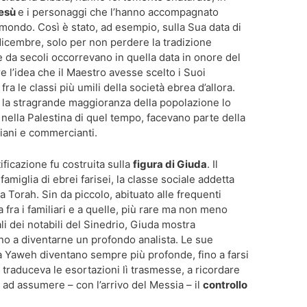
Gesù
e i personaggi che l’hanno accompagnato
ondo. Così è stato, ad esempio, sulla Sua data di
 dicembre, solo per non perdere la tradizione
 da secoli occorrevano in quella data in onore del
 l’idea che il Maestro avesse scelto i Suoi
ra le classi più umili della società ebrea d’allora.
 la stragrande maggioranza della popolazione lo
, nella Palestina di quel tempo, facevano parte della
igiani e commercianti.
ificazione fu costruita sulla
figura di Giuda
. Il
miglia di ebrei farisei, la classe sociale addetta
lla Torah. Sin da piccolo, abituato alle frequenti
fra i familiari e a quelle, più rare ma non meno
ali dei notabili del Sinedrio, Giuda mostra
ino a diventarne un profondo analista. Le sue
 Yaweh diventano sempre più profonde, fino a farsi
le traduceva le esortazioni lì trasmesse, a ricordare
 ad assumere – con l’arrivo del Messia – il
controllo