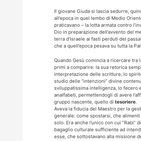
Il giovane Giuda si lascia sedurre, quin
all’epoca in quel lembo di Medio Oriente
praticavano – la lotta armata contro l’i
Dio in preparazione dell’avvento del m
terra d’Israele ai fasti perduti del pas
che a quell’epoca pesava su tutta la Pal
Quando Gesù comincia a ricercare tra la
primi a comparire: la sua retorica semp
interpretazione delle scritture, lo spiri
studio delle “intenzioni” divine contenu
sviluppatissima intelligenza, lo fecero
analfabeti, permettendogli di avere l’a
gruppo nascente, quello di
tesoriere
.
Aveva la fiducia del Maestro per la gesti
generale: come spostarsi, che alimenti
solo. Era anche l’unico con cui “Rabi” d
bagaglio culturale sufficiente ad inte
esse, che sottostavano alla missione d