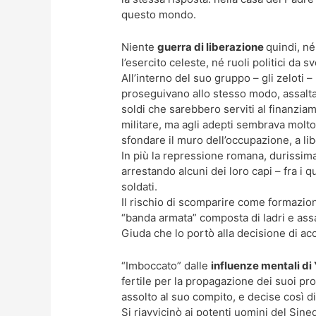
questo mondo.
Niente
guerra di liberazione
quindi, né
l’esercito celeste, né ruoli politici da 
All’interno del suo gruppo – gli zeloti –
proseguivano allo stesso modo, assalta
soldi che sarebbero serviti al finanzi
militare, ma agli adepti sembrava molt
sfondare il muro dell’occupazione, a lib
In più la repressione romana, durissima
arrestando alcuni dei loro capi – fra i
soldati.
Il rischio di scomparire come formazion
“banda armata” composta di ladri e ass
Giuda che lo portò alla decisione di acc
“Imboccato” dalle
influenze mentali di
fertile per la propagazione dei suoi pr
assolto al suo compito, e decise così d
Si riavvicinò ai potenti uomini del Sine