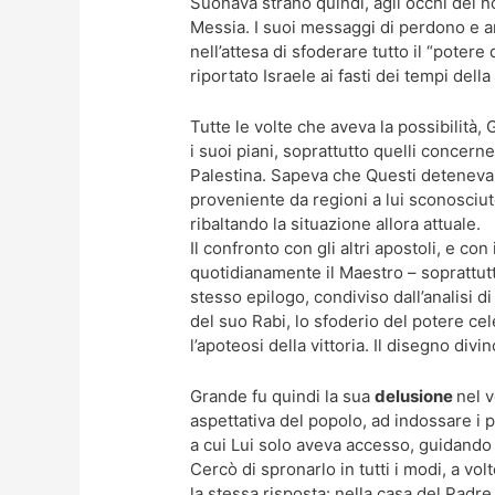
Suonava strano quindi, agli occhi del no
Messia. I suoi messaggi di perdono e 
nell’attesa di sfoderare tutto il “potere
riportato Israele ai fasti dei tempi dell
Tutte le volte che aveva la possibilità,
i suoi piani, soprattutto quelli concerne
Palestina. Sapeva che Questi deteneva il
proveniente da regioni a lui sconosciut
ribaltando la situazione allora attuale.
Il confronto con gli altri apostoli, e c
quotidianamente il Maestro – soprattut
stesso epilogo, condiviso dall’analisi d
del suo Rabi, lo sfoderio del potere ce
l’apoteosi della vittoria. Il disegno div
Grande fu quindi la sua
delusione
nel 
aspettativa del popolo, ad indossare i 
a cui Lui solo aveva accesso, guidando l
Cercò di spronarlo in tutti i modi, a v
la stessa risposta: nella casa del Padr