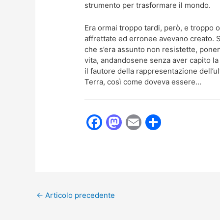
strumento per trasformare il mondo.
Era ormai troppo tardi, però, e troppo 
affrettate ed erronee avevano creato. 
che s’era assunto non resistette, ponen
vita, andandosene senza aver capito la f
il fautore della rappresentazione dell’
Terra, così come doveva essere…
F
M
E
C
a
a
m
o
c
st
ai
n
e
o
l
di
b
d
vi
←
Articolo precedente
o
o
di
o
n