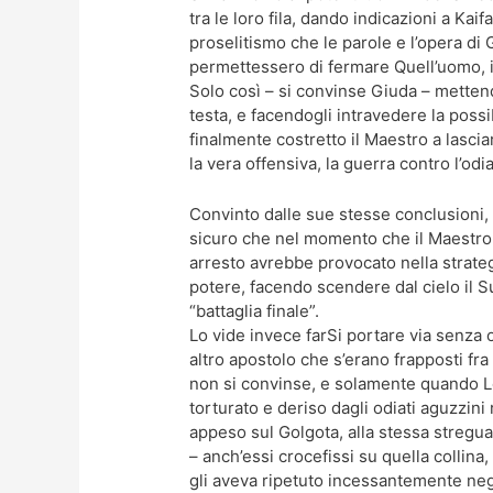
tra le loro fila, dando indicazioni a Ka
proselitismo che le parole e l’opera di
permettessero di fermare Quell’uomo, i
Solo così – si convinse Giuda – mettend
testa, e facendogli intravedere la possib
finalmente costretto il Maestro a lasci
la vera offensiva, la guerra contro l’od
Convinto dalle sue stesse conclusioni
sicuro che nel momento che il Maestro s
arresto avrebbe provocato nella strate
potere, facendo scendere dal cielo il S
“battaglia finale”.
Lo vide invece farSi portare via senza
altro apostolo che s’erano frapposti fra 
non si convinse, e solamente quando Lo
torturato e deriso dagli odiati aguzzin
appeso sul Golgota, alla stessa stregua d
– anch’essi crocefissi su quella collin
gli aveva ripetuto incessantemente neg