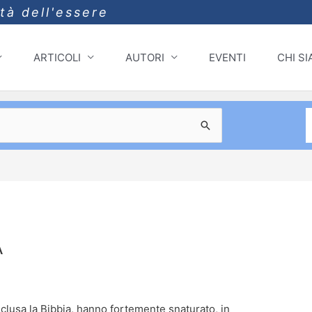
ità dell'essere
ARTICOLI
AUTORI
EVENTI
CHI S
A
 inclusa la Bibbia, hanno fortemente snaturato, in