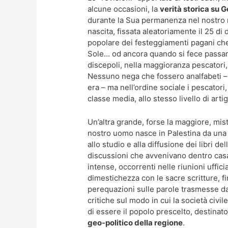
alcune occasioni, la
verità storica su 
durante la Sua permanenza nel nostro m
nascita, fissata aleatoriamente il 25 di
popolare dei festeggiamenti pagani che
Sole… od ancora quando si fece passare
discepoli, nella maggioranza pescatori, f
Nessuno nega che fossero analfabeti –
era – ma nell’ordine sociale i pescatori
classe media, allo stesso livello di art
Un’altra grande, forse la maggiore, mist
nostro uomo nasce in Palestina da una fa
allo studio e alla diffusione dei libri de
discussioni che avvenivano dentro casa 
intense, occorrenti nelle riunioni uffici
dimestichezza con le sacre scritture, f
perequazioni sulle parole trasmesse da
critiche sul modo in cui la società civi
di essere il popolo prescelto, destinato
geo-politico della regione
.