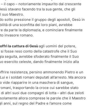
ifa – il capo – notoriamente impaurito dal crescente
 Gesù stavano facendo tra la sua gente, che gli
l suo Maestro.
o sotto pressione il gruppo degli apostoli, Gesù in
ilità di una sconfitta dei loro piani, avrebbe
are da parte la diplomazia, e cominciare finalmente
iato invasore romano.
,
offrì la cattura di Gesù
agli uomini del potere,
i fosse reso conto della catastrofe che il Suo
gia seguita, avrebbe sfoderato finalmente il Suo
uo esercito celeste, dando finalmente inizio alla
 offrire resistenza, persino ammonendo Pietro e un
Lui e i soldati romani deputati all’arresto. Ma ancora
 vide riapparire in una maschera di sangue,
i romani, trasportando la croce cui sarebbe stato
i altri suoi due compagni di lotta – altri due zeloti
a, solamente allora comprese le parole che il Maestro
li anni, sul regno del Padre e l’amore come