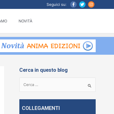
Seguici su:
IAMO
NOVITÀ
Cerca in questo blog
R
i
c
e
COLLEGAMENTI
r