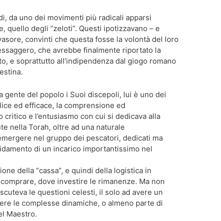
di, da uno dei movimenti più radicali apparsi
, quello degli “zeloti”. Questi ipotizzavano – e
nvasore, convinti che questa fosse la volontà del loro
essaggero, che avrebbe finalmente riportato la
sato, e soprattutto all’indipendenza dal giogo romano
estina.
 gente del popolo i Suoi discepoli, lui è uno dei
lice ed efficace, la comprensione ed
to critico e l’entusiasmo con cui si dedicava alla
te nella Torah, oltre ad una naturale
 emergere nel gruppo dei pescatori, dedicati ma
ffidamento di un incarico importantissimo nel
one della “cassa”, e quindi della logistica in
 comprare, dove investire le rimanenze. Ma non
iscuteva le questioni celesti, il solo ad avere un
ndere le complesse dinamiche, o almeno parte di
el Maestro.