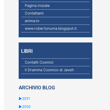
c
Pagina iniziale
a
Contattami
p
anima.tv
e
www.robertonuma.blogspot.it
r
:
LIBRI
Contatti Cosmici
Il Dramma Cosmico di Javeh
ARCHIVIO BLOG
►
2011
►
2010