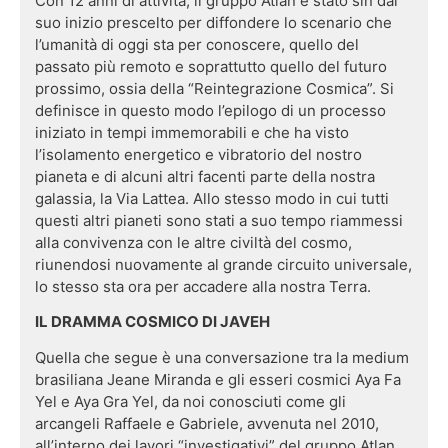
Con 12 anni di attività, il gruppo Atlan è stato sin dal
suo inizio prescelto per diffondere lo scenario che
l’umanità di oggi sta per conoscere, quello del
passato più remoto e soprattutto quello del futuro
prossimo, ossia della “Reintegrazione Cosmica”. Si
definisce in questo modo l’epilogo di un processo
iniziato in tempi immemorabili e che ha visto
l’isolamento energetico e vibratorio del nostro
pianeta e di alcuni altri facenti parte della nostra
galassia, la Via Lattea. Allo stesso modo in cui tutti
questi altri pianeti sono stati a suo tempo riammessi
alla convivenza con le altre civiltà del cosmo,
riunendosi nuovamente al grande circuito universale,
lo stesso sta ora per accadere alla nostra Terra.
IL DRAMMA COSMICO DI JAVEH
Quella che segue è una conversazione tra la medium
brasiliana Jeane Miranda e gli esseri cosmici Aya Fa
Yel e Aya Gra Yel, da noi conosciuti come gli
arcangeli Raffaele e Gabriele, avvenuta nel 2010,
all’interno dei lavori “investigativi” del gruppo Atlan