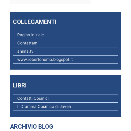
c
e
COLLEGAMENTI
r
c
Pagina iniziale
a
Contattami
p
anima.tv
e
www.robertonuma.blogspot.it
r
:
LIBRI
Contatti Cosmici
Il Dramma Cosmico di Javeh
ARCHIVIO BLOG