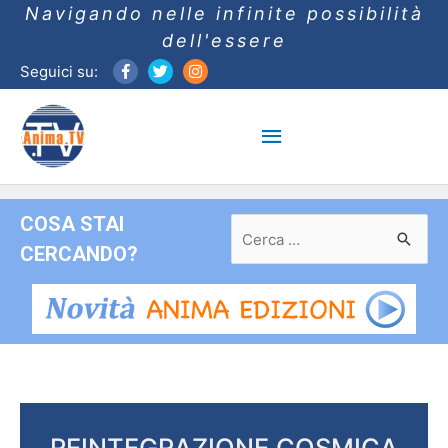
Navigando nelle infinite possibilità
dell'essere
Seguici su:
Menu
principale
COSA STAI
Ricerca
per:
CERCANDO?
REINTEGRAZIONE COSMICA