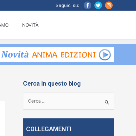
Seguici su:
IAMO
NOVITÀ
Cerca in questo blog
R
i
c
e
COLLEGAMENTI
r