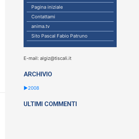
c
Pagina iniziale
a
Contattami
p
anima.tv
e
Sito Pascal Fabio Patruno
r
:
E-mail: algiz@tiscali.it
ARCHIVIO
►
2008
ULTIMI COMMENTI