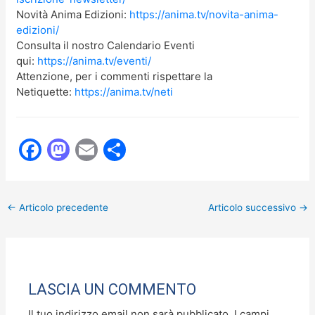
Novità Anima Edizioni:
https://anima.tv/novita-anima-
edizioni/
Consulta il nostro Calendario Eventi
qui:
https://anima.tv/eventi/
Attenzione, per i commenti rispettare la
Netiquette:
https://anima.tv/neti
F
M
E
C
a
a
m
o
c
st
ai
n
←
Articolo precedente
Articolo successivo
→
e
o
l
di
b
d
vi
o
o
di
o
n
LASCIA UN COMMENTO
k
Il tuo indirizzo email non sarà pubblicato.
I campi