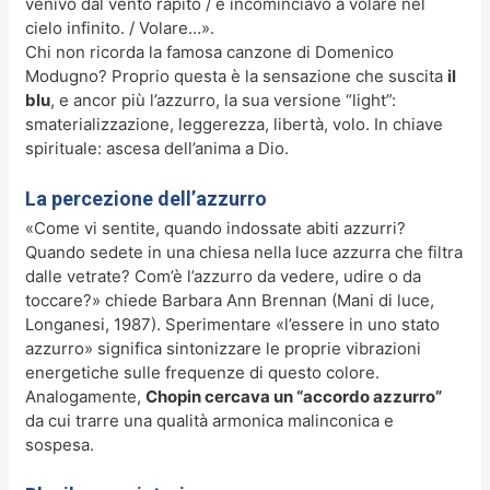
venivo dal vento rapito / e incominciavo a volare nel
cielo infinito. / Volare…».
Chi non ricorda la famosa canzone di Domenico
Modugno? Proprio questa è la sensazione che suscita
il
blu
, e ancor più l’azzurro, la sua versione “light”:
smaterializzazione, leggerezza, libertà, volo. In chiave
spirituale: ascesa dell’anima a Dio.
La percezione dell’azzurro
«Come vi sentite, quando indossate abiti azzurri?
Quando sedete in una chiesa nella luce azzurra che filtra
dalle vetrate? Com’è l’azzurro da vedere, udire o da
toccare?» chiede Barbara Ann Brennan (Mani di luce,
Longanesi, 1987). Sperimentare «l’essere in uno stato
azzurro» significa sintonizzare le proprie vibrazioni
energetiche sulle frequenze di questo colore.
Analogamente,
Chopin cercava un “accordo azzurro”
da cui trarre una qualità armonica malinconica e
sospesa.