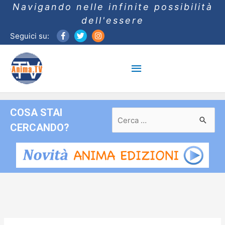
Navigando nelle infinite possibilità
dell'essere
Seguici su:
Menu
principale
COSA STAI
Ricerca
per:
CERCANDO?