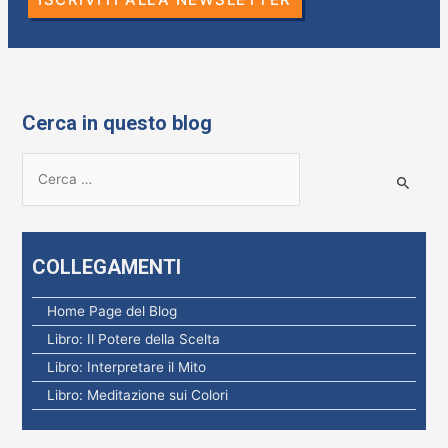
Cerca in questo blog
R
i
c
e
COLLEGAMENTI
r
c
Home Page del Blog
a
Libro: Il Potere della Scelta
p
Libro: Interpretare il Mito
e
Libro: Meditazione sui Colori
r
: