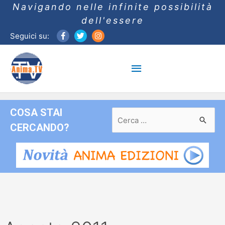
Navigando nelle infinite possibilità
dell'essere
Seguici su:
Menu
principale
COSA STAI
Ricerca
per:
CERCANDO?