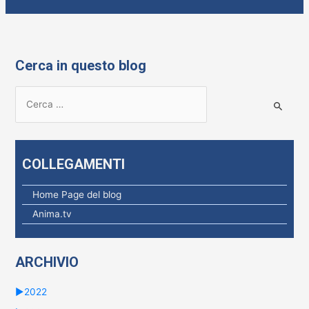
Cerca in questo blog
R
i
c
e
COLLEGAMENTI
r
c
Home Page del blog
a
Anima.tv
p
e
ARCHIVIO
r
:
►
2022