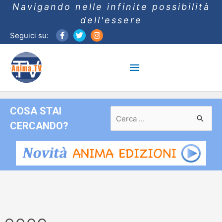
Navigando nelle infinite possibilità
dell'essere
Seguici su:
Menu
principale
COSA STAI
Ricerca
per:
CERCANDO?