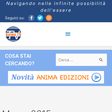
Navigando nelle infinite possibilità
dell'essere
Seguici su:
Menu
principale
COSA STAI
Ricerca
per:
CERCANDO?