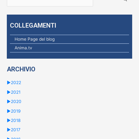
i
c
e
COLLEGAMENTI
r
c
Home Page del blog
a
Anima.tv
p
e
ARCHIVIO
r
:
►
2022
►
2021
►
2020
►
2019
►
2018
►
2017