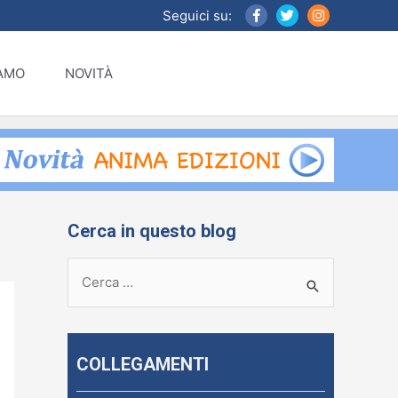
Seguici su:
IAMO
NOVITÀ
Cerca in questo blog
R
i
c
e
COLLEGAMENTI
r