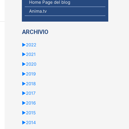
c
Home Page del blog
a
Anima.tv
p
e
ARCHIVIO
r
►
2022
:
►
2021
►
2020
►
2019
►
2018
►
2017
►
2016
►
2015
►
2014