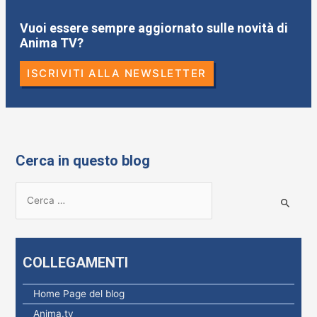
Vuoi essere sempre aggiornato sulle novità di
Anima TV?
ISCRIVITI ALLA NEWSLETTER
Cerca in questo blog
R
i
c
e
COLLEGAMENTI
r
c
Home Page del blog
a
Anima.tv