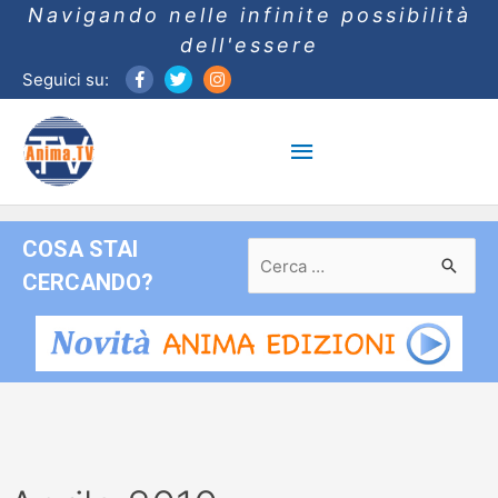
Navigando nelle infinite possibilità
dell'essere
Seguici su:
Menu
principale
COSA STAI
Ricerca
per:
CERCANDO?