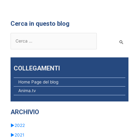
Cerca in questo blog
R
i
c
e
COLLEGAMENTI
r
c
Home Page del blog
a
Anima.tv
p
e
ARCHIVIO
r
:
►
2022
►
2021