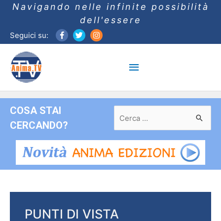
Navigando nelle infinite possibilità
dell'essere
Seguici su:
Menu
principale
COSA STAI
Ricerca
per:
CERCANDO?
PUNTI DI VISTA