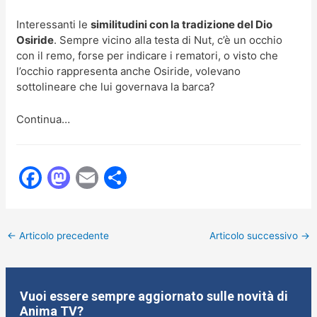
Interessanti le
similitudini con la tradizione del Dio
Osiride
. Sempre vicino alla testa di Nut, c’è un occhio
con il remo, forse per indicare i rematori, o visto che
l’occhio rappresenta anche Osiride, volevano
sottolineare che lui governava la barca?
Continua…
F
M
E
C
a
a
m
o
c
st
ai
n
←
Articolo precedente
Articolo successivo
→
e
o
l
di
b
d
vi
o
o
di
Vuoi essere sempre aggiornato sulle novità di
o
n
Anima TV?