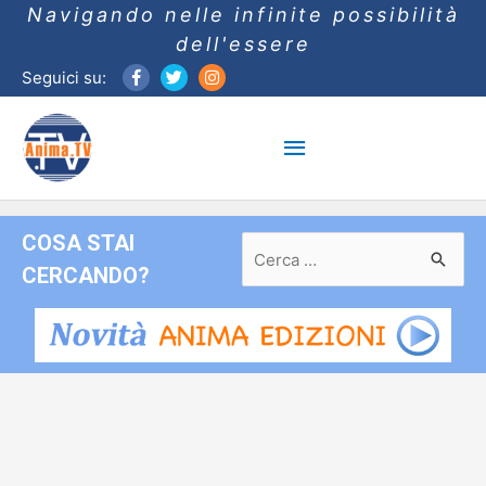
Navigando nelle infinite possibilità
dell'essere
Seguici su:
Menu
principale
COSA STAI
Ricerca
per:
CERCANDO?