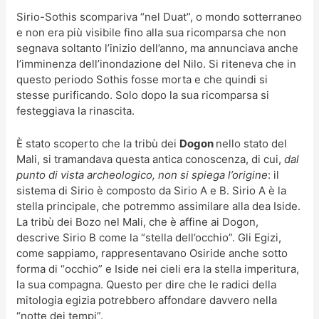
Sirio-Sothis scompariva “nel Duat”, o mondo sotterraneo
e non era più visibile fino alla sua ricomparsa che non
segnava soltanto l’inizio dell’anno, ma annunciava anche
l’imminenza dell’inondazione del Nilo. Si riteneva che in
questo periodo Sothis fosse morta e che quindi si
stesse purificando. Solo dopo la sua ricomparsa si
festeggiava la rinascita.
È stato scoperto che la tribù dei
Dogon
nello stato del
Mali, si tramandava questa antica conoscenza, di cui,
dal
punto di vista archeologico, non si spiega l’origine
: il
sistema di Sirio è composto da Sirio A e B. Sirio A è la
stella principale, che potremmo assimilare alla dea Iside.
La tribù dei Bozo nel Mali, che è affine ai Dogon,
descrive Sirio B come la “stella dell’occhio”. Gli Egizi,
come sappiamo, rappresentavano Osiride anche sotto
forma di “occhio” e Iside nei cieli era la stella imperitura,
la sua compagna. Questo per dire che le radici della
mitologia egizia potrebbero affondare davvero nella
“notte dei tempi”.