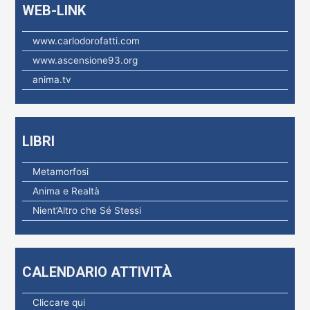
WEB-LINK
:
www.carlodorofatti.com
www.ascensione93.org
anima.tv
LIBRI
Metamorfosi
Anima e Realtà
Nient’Altro che Sé Stessi
CALENDARIO ATTIVITÀ
Cliccare qui