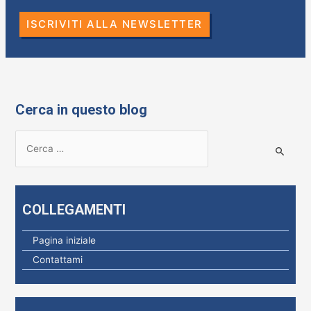
k
ISCRIVITI ALLA NEWSLETTER
Cerca in questo blog
R
i
c
e
COLLEGAMENTI
r
c
Pagina iniziale
a
Contattami
p
e
r