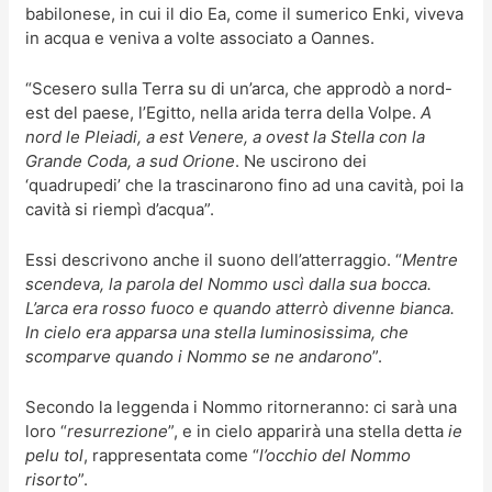
babilonese, in cui il dio Ea, come il sumerico Enki, viveva
in acqua e veniva a volte associato a Oannes.
“Scesero sulla Terra su di un’arca, che approdò a nord-
est del paese, l’Egitto, nella arida terra della Volpe.
A
nord le Pleiadi, a est Venere, a ovest la Stella con la
Grande Coda, a sud Orione
. Ne uscirono dei
‘quadrupedi’ che la trascinarono fino ad una cavità, poi la
cavità si riempì d’acqua”.
Essi descrivono anche il suono dell’atterraggio. “
Mentre
scendeva, la parola del Nommo uscì dalla sua bocca.
L’arca era rosso fuoco e quando atterrò divenne bianca.
In cielo era apparsa una stella luminosissima, che
scomparve quando i Nommo se ne andarono
”.
Secondo la leggenda i Nommo ritorneranno: ci sarà una
loro “
resurrezione
”, e in cielo apparirà una stella detta
ie
pelu tol
, rappresentata come “
l’occhio del Nommo
risorto
”.