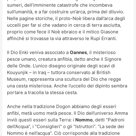
sumeri, dell’imminente catastrofe che incombeva
sull’umanità, e a far costruire un’arca, prima del diluvio.
Nelle pagine storiche, il proto-Noè libera dall’arca degli
uccelli per far si che vadano in cerca di terra asciutta,
proprio come fece il Noè ebraico e il mitico Giasone
affinché si trovasse la via attraverso le Rupi Erranti.
Il Dio Enki veniva associato a
Oannes
, il misterioso
pesce umano, creatura anfibia, detto anche il Signore
delle Onde. L’unico disegno originale degli scavi di
Kouyunjik – in Iraq – tuttora conservato al British
Museum, rappresenta una scultura del Dio che regge
una cesta misteriosa. Anche l’uccello del dipinto sembra
portare a tracolla la stessa cesta.
Anche nella tradizione Dogon abbiamo degli esseri
anfibi, metà uomo metà pesce. Il Dio dell’universo Amma
inviò questi esseri sulla Terra: i
Nommo
, detti “Padroni
dell’Acqua”, i “Consiglieri” o gli “Istruttori”. “La sede dei
Nommo è nell’acqua”. Ciò corrisponde alla tradizione