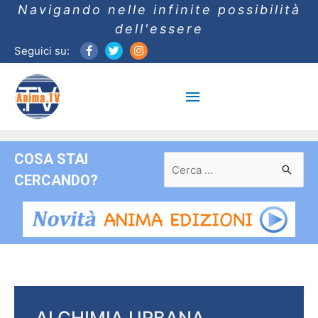
Navigando nelle infinite possibilità
dell'essere
Seguici su:
Menu
principale
COSA STAI
Ricerca
per:
CERCANDO?
ALCHIMIA URBANA