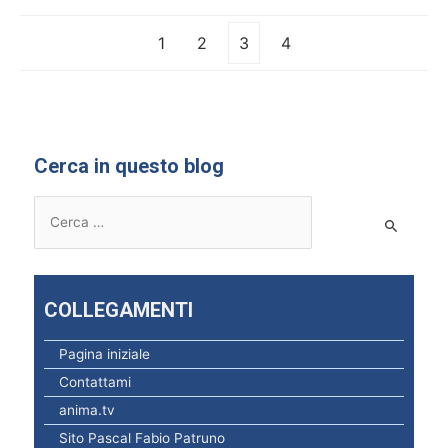
1
2
3
4
Cerca in questo blog
R
i
c
e
COLLEGAMENTI
r
c
Pagina iniziale
a
Contattami
p
anima.tv
e
Sito Pascal Fabio Patruno