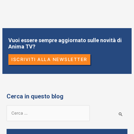
Vuoi essere sempre aggiornato sulle novità di
Anima TV?
ISCRIVITI ALLA NEWSLETTER
Cerca in questo blog
R
i
c
e