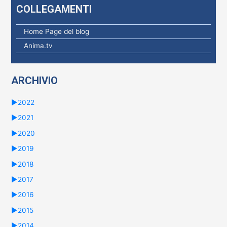
COLLEGAMENTI
r
c
Home Page del blog
a
Anima.tv
p
e
ARCHIVIO
r
:
►
2022
►
2021
►
2020
►
2019
►
2018
►
2017
►
2016
►
2015
►
2014