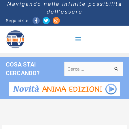
Navigando nelle infinite possibilità
dell'essere
Seguici su:
Menu
principale
COSA STAI
Ricerca
per:
CERCANDO?