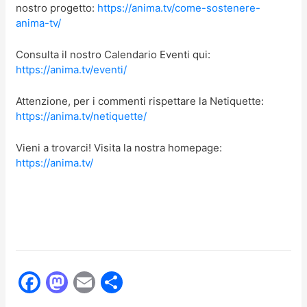
nostro progetto:
https://anima.tv/come-sostenere-
anima-tv/
Consulta il nostro Calendario Eventi qui:
https://anima.tv/eventi/
Attenzione, per i commenti rispettare la Netiquette:
https://anima.tv/netiquette/
Vieni a trovarci! Visita la nostra homepage:
https://anima.tv/
F
M
E
C
a
a
m
o