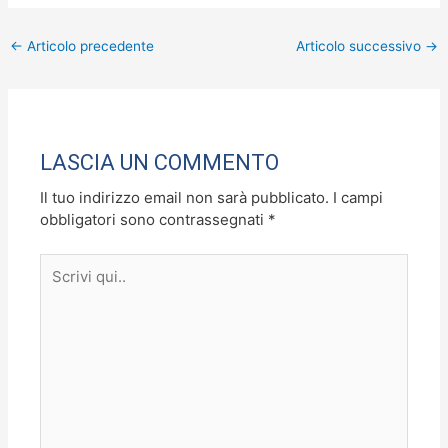
c
st
ai
n
←
Articolo precedente
Articolo successivo
→
e
o
l
di
b
d
vi
o
o
di
o
n
LASCIA UN COMMENTO
k
Il tuo indirizzo email non sarà pubblicato.
I campi
obbligatori sono contrassegnati
*
Scrivi
qui..