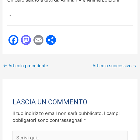
..
F
M
E
C
a
a
m
o
c
st
ai
n
←
Articolo precedente
Articolo successivo
→
e
o
l
di
b
d
vi
o
o
di
o
n
LASCIA UN COMMENTO
k
Il tuo indirizzo email non sarà pubblicato.
I campi
obbligatori sono contrassegnati
*
Scrivi