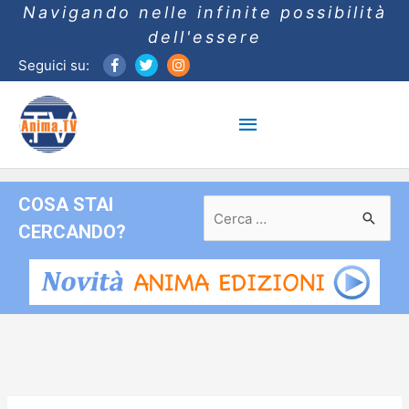
Navigando nelle infinite possibilità
dell'essere
Seguici su:
Menu
principale
COSA STAI
Ricerca
per:
CERCANDO?