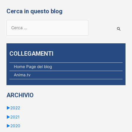
Cerca in questo blog
R
i
c
e
COLLEGAMENTI
r
c
Home Page del blog
a
Anima.tv
p
e
ARCHIVIO
r
:
►
2022
►
2021
►
2020