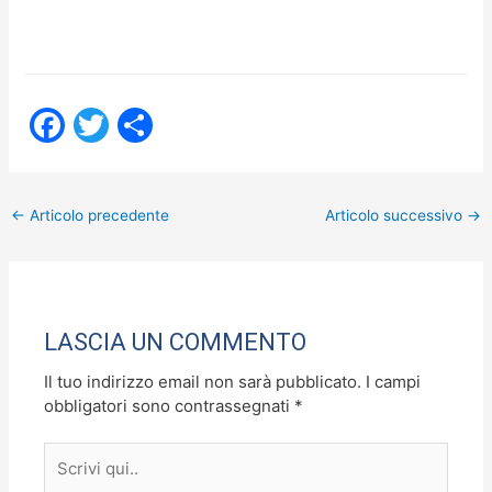
F
T
C
a
w
o
c
itt
n
←
Articolo precedente
Articolo successivo
→
e
er
di
b
vi
o
di
o
LASCIA UN COMMENTO
k
Il tuo indirizzo email non sarà pubblicato.
I campi
obbligatori sono contrassegnati
*
Scrivi
qui..