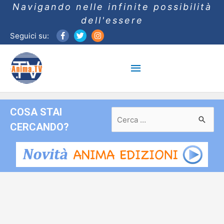
Navigando nelle infinite possibilità
dell'essere
Seguici su:
Menu
principale
COSA STAI
Ricerca
per:
CERCANDO?