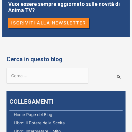
Vuoi essere sempre aggiornato sulle novità di
Anima TV?
ISCRIVITI ALLA NEWSLETTER
Cerca in questo blog
R
i
c
e
COLLEGAMENTI
r
c
Home Page del Blog
a
Libro: Il Potere della Scelta
p
Libro: Interpretare il Mito