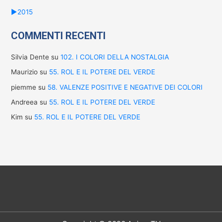
►
2015
COMMENTI RECENTI
Silvia Dente
su
102. I COLORI DELLA NOSTALGIA
Maurizio
su
55. ROL E IL POTERE DEL VERDE
piemme
su
58. VALENZE POSITIVE E NEGATIVE DEI COLORI
Andreea
su
55. ROL E IL POTERE DEL VERDE
Kim
su
55. ROL E IL POTERE DEL VERDE