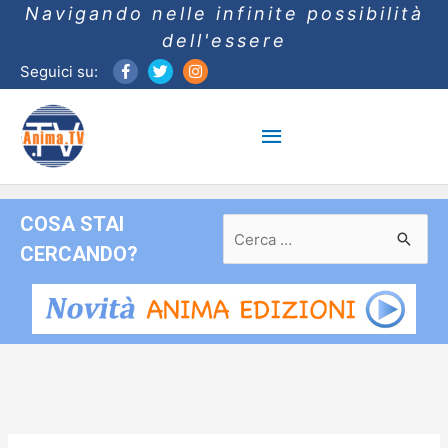
Navigando nelle infinite possibilità
dell'essere
Seguici su:
Menu
principale
COSA STAI
Ricerca
per:
CERCANDO?