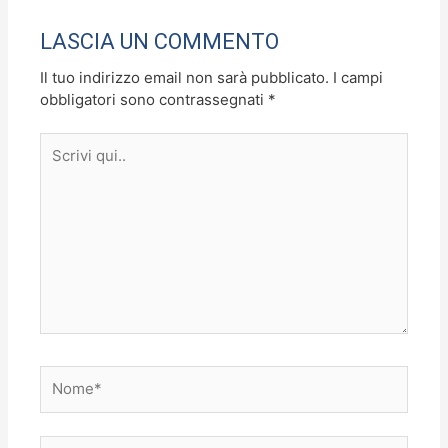
o
o
di
o
n
LASCIA UN COMMENTO
k
Il tuo indirizzo email non sarà pubblicato.
I campi
obbligatori sono contrassegnati
*
Scrivi
qui..
Nome*
Email*