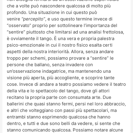
che a volte può nascondere qualcosa di molto più
profondo. Una situazione in cui questo può
venire
“percepito”
, e uso questo termine invece di
“osservato” proprio per sottolineare l’importanza del
“sentire” piuttosto che limitarsi ad una analisi frettolosa,
è ovviamente il tango. È una vera e propria palestra
psico-emozionale in cui il nostro fisico esalta certi
aspetti della nostra interiorità. Allora, senza andare
troppo per schemi, possiamo provare a “sentire” le
persone che ballano, senza invadere con
un’osservazione indagatrice, ma mantenendo una
visione più aperta, più accogliente, e scoprire tante
cose. Invece di andare a teatro possiamo vedere il teatro
della vita e lo spettacolo del tango, dove gli attori
recitano la propria parte con consumata arte. Due
ballerini che quasi stanno fermi, persi nel loro abbraccio,
e altri che volteggiano con passi più spettacolari, ma
entrambi stanno esprimendo qualcosa che hanno
dentro, e tutti e due sono belli da vedere, si sente che
stanno comunicando qualcosa. Possiamo notare alcune