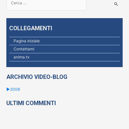
i
c
e
COLLEGAMENTI
r
c
Pagina iniziale
a
Contattami
p
anima.tv
e
r
ARCHIVIO VIDEO-BLOG
:
►
2008
ULTIMI COMMENTI