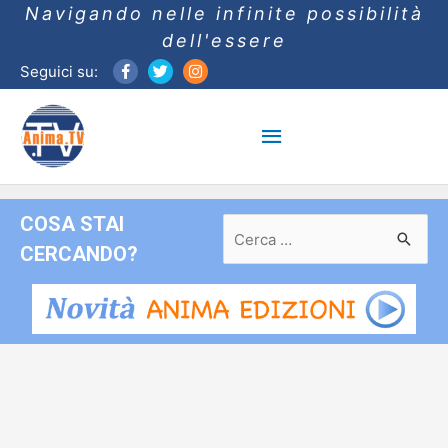
Navigando nelle infinite possibilità
dell'essere
Seguici su:
Menu
principale
COSA STAI
Ricerca
per:
CERCANDO?