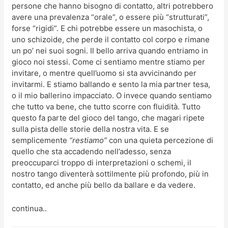
persone che hanno bisogno di contatto, altri potrebbero
avere una prevalenza “orale”, o essere più “strutturati”,
forse “rigidi”. E chi potrebbe essere un masochista, o
uno schizoide, che perde il contatto col corpo e rimane
un po’ nei suoi sogni. Il bello arriva quando entriamo in
gioco noi stessi. Come ci sentiamo mentre stiamo per
invitare, o mentre quell’uomo si sta avvicinando per
invitarmi. E stiamo ballando e sento la mia partner tesa,
o il mio ballerino impacciato. O invece quando sentiamo
che tutto va bene, che tutto scorre con fluidità. Tutto
questo fa parte del gioco del tango, che magari ripete
sulla pista delle storie della nostra vita. E se
semplicemente
“restiamo”
con una quieta percezione di
quello che sta accadendo nell’adesso, senza
preoccuparci troppo di interpretazioni o schemi, il
nostro tango diventerà sottilmente più profondo, più in
contatto, ed anche più bello da ballare e da vedere.
continua..