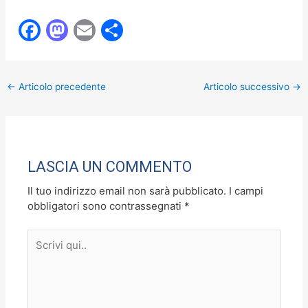
F
M
E
C
a
a
m
o
c
st
ai
n
←
Articolo precedente
Articolo successivo
→
e
o
l
di
b
d
vi
o
o
di
o
n
LASCIA UN COMMENTO
k
Il tuo indirizzo email non sarà pubblicato.
I campi
obbligatori sono contrassegnati
*
Scrivi
qui..