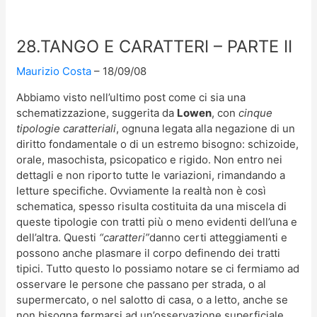
28.TANGO E CARATTERI – PARTE II
Maurizio Costa
18/09/08
Abbiamo visto nell’ultimo post come ci sia una
schematizzazione, suggerita da
Lowen
, con
cinque
tipologie caratteriali
, ognuna legata alla negazione di un
diritto fondamentale o di un estremo bisogno: schizoide,
orale, masochista, psicopatico e rigido. Non entro nei
dettagli e non riporto tutte le variazioni, rimandando a
letture specifiche. Ovviamente la realtà non è così
schematica, spesso risulta costituita da una miscela di
queste tipologie con tratti più o meno evidenti dell’una e
dell’altra. Questi
“caratteri”
danno certi atteggiamenti e
possono anche plasmare il corpo definendo dei tratti
tipici. Tutto questo lo possiamo notare se ci fermiamo ad
osservare le persone che passano per strada, o al
supermercato, o nel salotto di casa, o a letto, anche se
non bisogna fermarsi ad un’osservazione superficiale