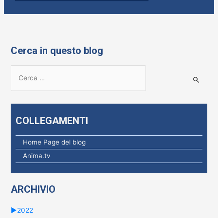
Cerca in questo blog
R
i
c
e
COLLEGAMENTI
r
c
Home Page del blog
a
Anima.tv
p
e
ARCHIVIO
r
:
►
2022