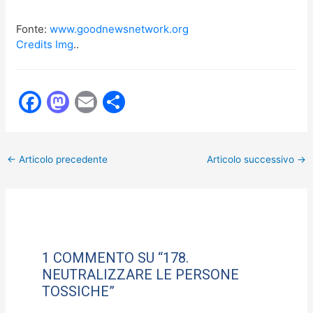
Fonte:
www.goodnewsnetwork.org
Credits Img
..
F
M
E
C
a
a
m
o
c
st
ai
n
←
Articolo precedente
Articolo successivo
→
e
o
l
di
b
d
vi
o
o
di
o
n
k
1 COMMENTO SU “178.
NEUTRALIZZARE LE PERSONE
TOSSICHE”