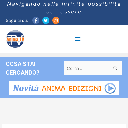
Navigando nelle infinite possibilità
dell'essere
Seguici su:
Menu
principale
COSA STAI
Ricerca
per:
CERCANDO?