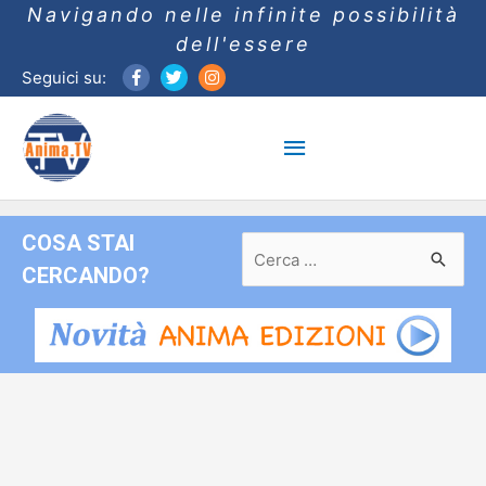
Navigando nelle infinite possibilità
dell'essere
Seguici su:
Menu
principale
COSA STAI
Ricerca
per:
CERCANDO?